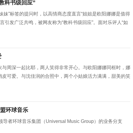
教科书级回应”
妹妹”标签的提问时，以高情商态度直言“姐姐是欧阳娜娜是值得
发言引发广泛共鸣，被网友称为“教科书级回应”。面对乐评人“如
爱
衣与周深一起比耶，两人笑得非常开心。与欧阳娜娜同框时，娜
俏皮可爱。与沈佳润的合照中，两个小姑娘活力满满，甜美的笑
盟环球音乐
环球音乐集团（Universal Music Group）的业务分支