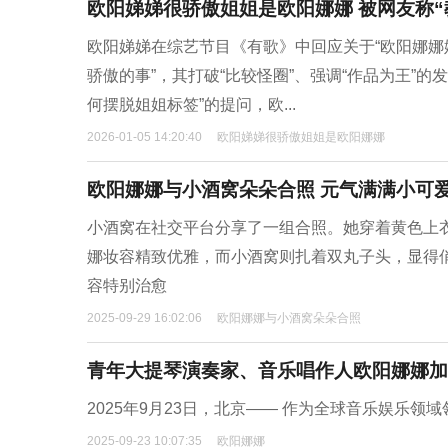
欧阳娣娣很骄傲姐姐是欧阳娜娜 被网友称“
欧阳娣娣在综艺节目《有歌》中回应关于“欧阳娜娜
骄傲的事”，其打破“比较怪圈”、强调“作品为王”的
何摆脱姐姐标签”的提问，欧...
2026-01-05 14:20:40
欧阳娣娣很骄傲姐姐是欧阳娜娜
欧阳娜娜与小酒窝朵朵合照 元气满满小可
小酒窝在社交平台分享了一组合照。她穿着黄色上
娜妆容精致优雅，而小酒窝则扎着双丸子头，显得
容特别治愈
2025-09-29 16:02:06
欧阳娜娜与小酒窝朵朵合照
青年大提琴演奏家、音乐唱作人欧阳娜娜加
2025年9月23日，北京—— 作为全球音乐娱乐领域领导者
2025-09-23 10:07:35
欧阳娜娜