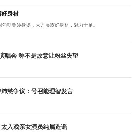
露好身材
裙勾勒曼妙身姿，大方展露好身材，魅力十足。
开演唱会 称不是故意让粉丝失望
曾沛慈争议：号召能理智发言
：太入戏亲女演员纯属造谣