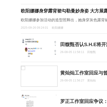
欧阳娜娜身穿露背裙勾勒曼妙身姿 大方展
欧阳娜娜参加活动的造型照释出，她身穿灰色露背
2025-09-26 09:24:01
欧阳娜娜
田馥甄否认S.H.E将
26-08-05 11:58:11
田馥甄
黄灿灿工作室回应与
26-08-05 11:56:27
黄灿灿
罗正工作室回应争议