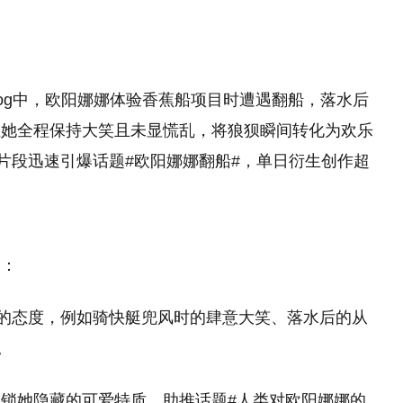
vlog中，欧阳娜娜体验香蕉船项目时遭遇翻船，落水后
但她全程保持大笑且未显慌乱，将狼狈瞬间转化为欢乐
该片段迅速引爆话题#欧阳娜娜翻船#，单日衍生创作超
格：
”的态度，例如骑快艇兜风时的肆意大笑、落水后的从
。
锁她隐藏的可爱特质，助推话题#人类对欧阳娜娜的