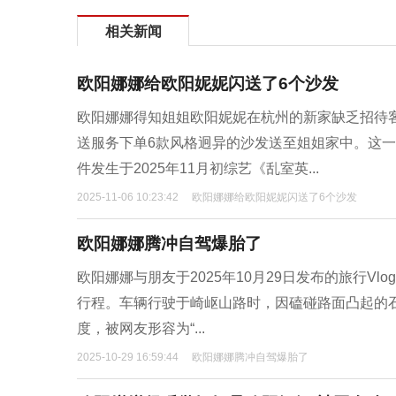
相关新闻
欧阳娜娜给欧阳妮妮闪送了6个沙发
欧阳娜娜得知姐姐欧阳妮妮在杭州的新家缺乏招待
送服务下单6款风格迥异的沙发送至姐姐家中。这一
件发生于2025年11月初综艺《乱室英...
2025-11-06 10:23:42
欧阳娜娜给欧阳妮妮闪送了6个沙发
欧阳娜娜腾冲自驾爆胎了
欧阳娜娜与朋友于2025年10月29日发布的旅行Vlo
行程。车辆行驶于崎岖山路时，因磕碰路面凸起的
度，被网友形容为“...
2025-10-29 16:59:44
欧阳娜娜腾冲自驾爆胎了