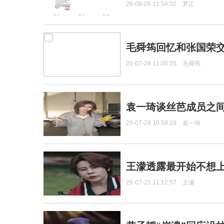
26-08-05 11:54:32
罗正
毛舜筠回忆和张国荣
26-07-28 11:00:25
毛舜筠
袁一琦谈丝芭成员之
26-07-28 10:58:28
袁一琦
王濛透露最开始不想上
26-07-21 11:12:57
王濛