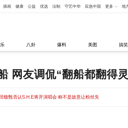
插画
健康
公益
优选
法制
守艺中华
应急中国
更多
地
乐
八卦
爆料
美图
搞笑
船 网友调侃“翻船都翻得灵
田馥甄否认S.H.E将开演唱会 称不是故意让粉丝失
望
田馥甄否认S.H.E将开演唱会 称不是故意让粉丝失
11:08
望
11:08