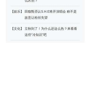
么区别？
【
娱乐
】
田馥甄否认S.H.E将开演唱会 称不是
故意让粉丝失望
【
文化
】
立秋到了！为什么还这么热？来看看
这些“冷知识”吧