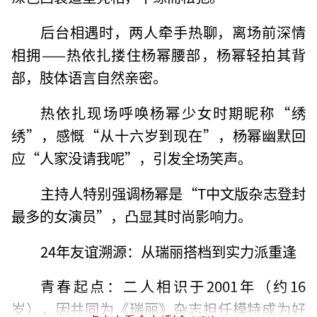
后台相遇时，两人牵手热聊，离场前深情
相拥——热依扎搂住杨幂腰部，杨幂轻拍其背
部，肢体语言自然亲密。
热依扎现场呼唤杨幂少女时期昵称“绣
绣”，感慨“从十六岁到现在”，杨幂幽默回
应“人家没请我呢”，引发全场笑声。
主持人特别强调杨幂是“T中文版杂志登封
最多的女演员”，凸显其时尚影响力。
24年友谊溯源：从瑞丽搭档到实力派重逢
青春起点：二人相识于2001年（约16
岁），因共同为《瑞丽》杂志担任模特成为好