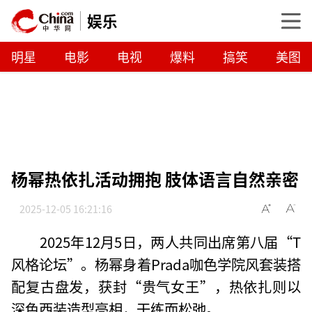
娱乐
明星
电影
电视
爆料
搞笑
美图
杨幂热依扎活动拥抱 肢体语言自然亲密
2025-12-05 16:21:16
2025年12月5日，两人共同出席第八届“T
风格论坛”。杨幂身着Prada咖色学院风套装搭
配复古盘发，获封“贵气女王”，热依扎则以
深色西装造型亮相，干练而松弛。