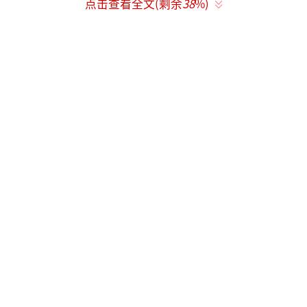
点击查看全文(剩余
38
%)
友，多次合拍封面。此后热依扎考入北电，杨
幂次年成为其学妹。
事业轨迹：
杨幂：早年凭《宫》跻身顶流，2025年借
现实题材剧《生万物》（暑期档央卫视双平台
收视冠军）转型实力派。
热依扎：经历低谷后凭《山海情》“李水
花”成为85后首位飞天奖视后，演技获封“用
生活熬出来”。迥异路径让此次拥抱被赋
予“殊途同归”的象征意义。
（责任编辑：zx0176）