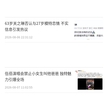
张继科现在是一名乒乓球教练和个体经营
者。他并不是明星，所以大家还是应该保护其
63岁关之琳否认与27岁模特恋情 不实
隐私，毕竟没必要深扒他的私生活。张继科认
信息引发热议
为自己说过的话才是真的，但对于过去关于他
2026-08-06 22:31:12
和景甜的那些事，他并没有站出来辟谣。这其
中真真假假，虚虚实实，只有当事人最清楚。
（责任编辑：0882）
伍佰演唱会禁止小女生叫他爸爸 独特魅
力引爆全场
2026-08-07 11:02:55