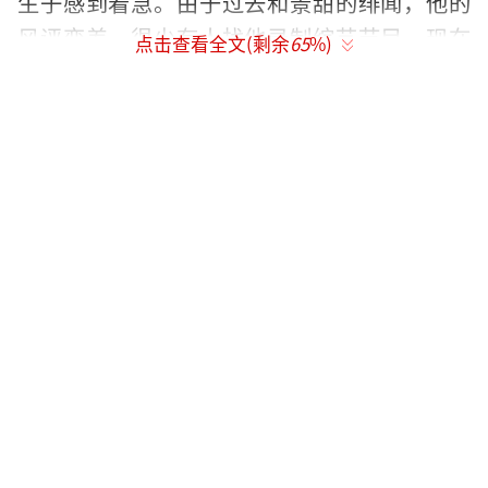
生子感到着急。由于过去和景甜的绯闻，他的
风评变差，很少有人找他录制综艺节目，现在
点击查看全文(剩余
65
%)
只能经营球馆和训练学员。
张蕊非常低调，基本上不会说什么。她不
仅支持张继科经营球馆，还与其母亲合资成立
公司。虽然有爆料称两人未婚生子，但这种说
法并未得到证实。2020年起，张继科与张蕊多
次被拍到同框，包括回青岛过年、三亚度假
等。2023年，狗仔江小宴爆料张继科和张蕊未
婚生子，并指张继科因为债务问题规避领证。2
025年，两人再次被拍到同框，比如吃火锅、接
送孩子等。张蕊深度参与其乒乓球俱乐部运
营，持股张继科母亲公司80%。