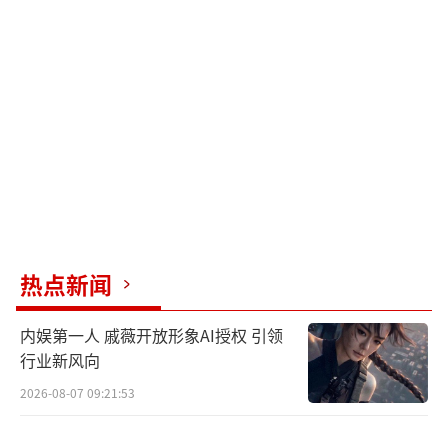
网传画面中的男孩其实是张蕊与前夫张思
麟所生，她在2019年离婚时育有一子，无证据
证明与张继科有血缘关系。虽然张继科和张蕊
没有被曝光领证，但多数网友认为他们处于长
期伴侣关系。张继科转型为乒乓球青训推广
者，张蕊辅助事业运营。舆论焦点逐渐转向其
职业重建，公众呼吁尊重其隐私。
张蕊协助运营俱乐部并主导赛事筹备，定
制球拍刻有“K▪R”情侣缩写，延续张继科早
热点新闻
年的示爱风格。有人认为张蕊在张继科低谷时
内娱第一人 戚薇开放形象AI授权 引领
期陪伴五年，虽然没有公开，但已经是默认。
行业新风向
张继科坚持自己的底线，多次否认传言称他会
2026-08-07 09:21:53
去日本执教，他认为自己是国家培养的，永不
出国执教。