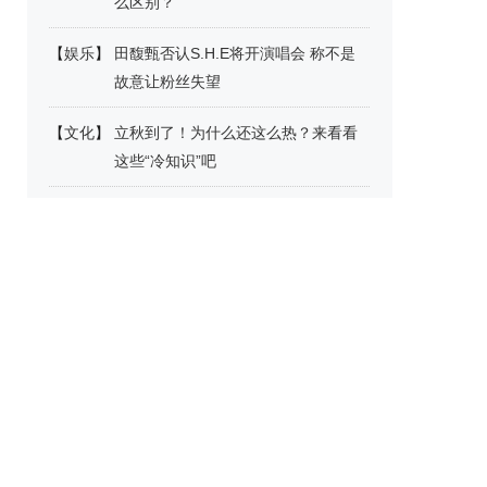
么区别？
【
娱乐
】
田馥甄否认S.H.E将开演唱会 称不是
故意让粉丝失望
【
文化
】
立秋到了！为什么还这么热？来看看
这些“冷知识”吧