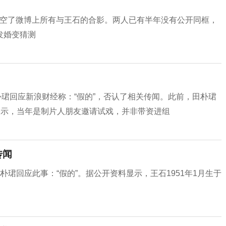
初清空了微博上所有与王石的合影。两人已有半年没有公开同框，
发婚变猜测
朴珺回应新浪财经称：“假的”，否认了相关传闻。此前，田朴珺
表示，当年是制片人朋友邀请试戏，并非带资进组
传闻
珺回应此事：“假的”。据公开资料显示，王石1951年1月生于