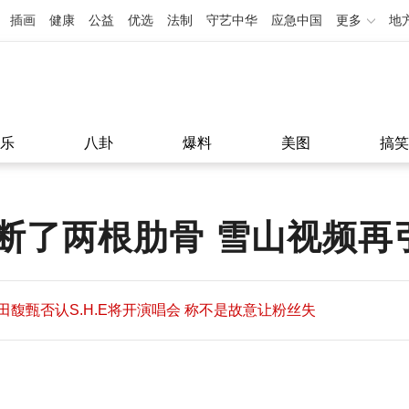
插画
健康
公益
优选
法制
守艺中华
应急中国
更多
地
乐
八卦
爆料
美图
搞笑
了两根肋骨 雪山视频再引
田馥甄否认S.H.E将开演唱会 称不是故意让粉丝失
望
田馥甄否认S.H.E将开演唱会 称不是故意让粉丝失
11:08
望
11:08