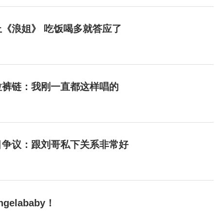
《浪姐》 吃饭喝多就答应了
拉裤链：我刚一直都这样唱的
目争议：跟刘哥私下关系非常好
elababy！