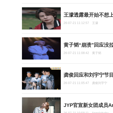
王濛透露最开始不想上
26-07-21 11:12:57
王濛
黄子韬“崩溃”回应没
26-07-21 11:08:42
黄子韬
龚俊回应和刘宇宁节
26-07-21 11:05:47
龚俊刘宇宁
JYP官宣新女团成员Ang