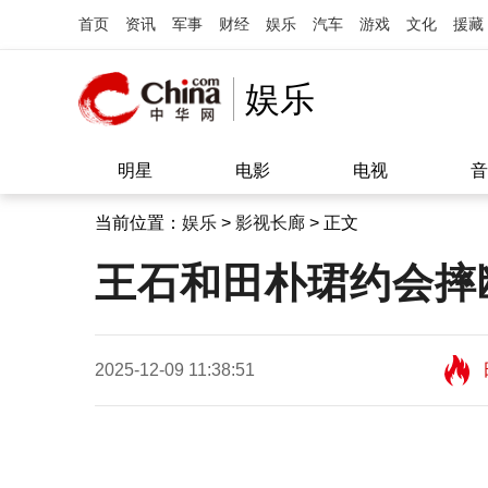
首页
资讯
军事
财经
娱乐
汽车
游戏
文化
援藏
娱乐
明星
电影
电视
音
当前位置：
娱乐
>
影视长廊
> 正文
王石和田朴珺约会摔断
2025-12-09 11:38:51