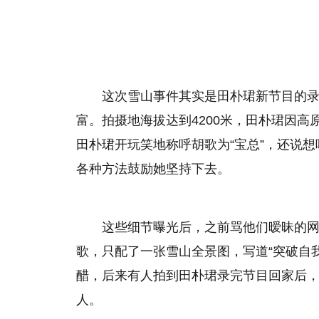
这次雪山事件其实是田朴珺新节目的
富。拍摄地海拔达到4200米，田朴珺因
田朴珺开玩笑地称呼胡歌为“宝总”，还说
各种方法鼓励她坚持下去。
这些细节曝光后，之前骂他们暧昧的
歌，只配了一张雪山全景图，写道“突破自
醋，后来有人拍到田朴珺录完节目回家后
人。