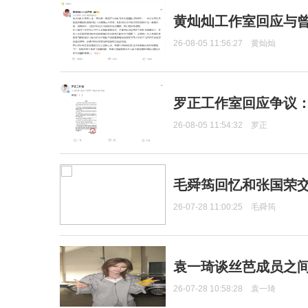
黄灿灿工作室回应与
26-08-05 11:56:27
黄灿灿
罗正工作室回应争议
26-08-05 11:54:32
罗正
毛舜筠回忆和张国荣
26-07-28 11:00:25
毛舜筠
袁一琦谈丝芭成员之
26-07-28 10:58:28
袁一琦