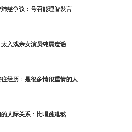
曾沛慈争议：号召能理智发言
：太入戏亲女演员纯属造谣
交往经历：是很多情很重情的人
间的人际关系：比唱跳难熬