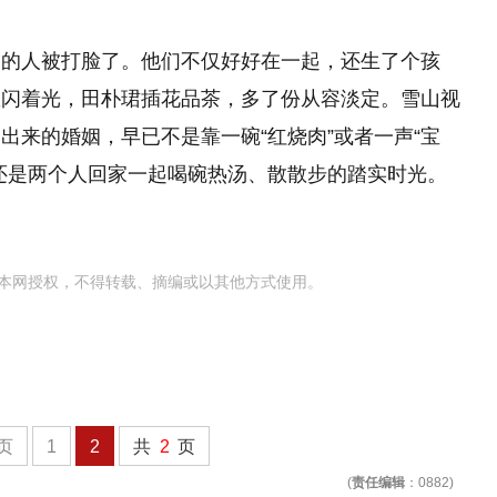
了的人被打脸了。他们不仅好好在一起，还生了个孩
里闪着光，田朴珺插花品茶，多了份从容淡定。雪山视
出来的婚姻，早已不是靠一碗“红烧肉”或者一声“宝
还是两个人回家一起喝碗热汤、散散步的踏实时光。
本网授权，不得转载、摘编或以其他方式使用。
页
1
2
共
2
页
(
责任编辑
：0882)