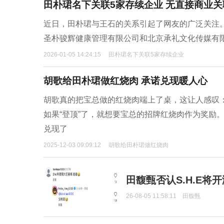
田朴珺名下关联5家存续企业 无直接商业关
近日，田朴珺与王石的关系引起了网友的广泛关注
圣朴骏辉健康管理有限公司和北京承礼文化传媒有
2026-01-05 14:24:15
田朴珺名下关联5家存续企业
胡歌给田朴珺做红烧肉 承诺兑现暖人心
胡歌真的把宝总做的红烧肉端上了桌，这让人感叹
如果“登顶”了，就想要宝总的招牌红烧肉作为奖励
兑现了
2025-12-03 09:09:12
胡歌给田朴珺做红烧肉
田馥甄否认S.H.E将
26-08-05 11:58:11
田馥甄