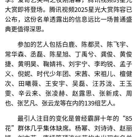
大赏即将登场。腾讯视频2025星光大赏阵容已
公布，这份名单透露出的信息远比一场普通盛
典更值得深思。
参加的艺人包括白鹿、陈都灵、陈飞宇、
常华森、丞磊、陈星旭、丁禹兮、龚俊、黄俊
捷、黄明昊、鞠婧祎、刘宇宁、李昀锐、孟子
义、倪妮、时代少年团、宋茜、宋祖儿、檀健
次、田曦薇、王安宇、吴磊、汪苏泷、王玉
雯、辛云来、张凌赫、赵露思、张新成、周
也、张艺凡、张云龙等在内的139组艺人。
最引人注目的变化是曾经霸屏十年的“85
花”群体几乎集体缺席。杨幂、刘诗诗、赵丽