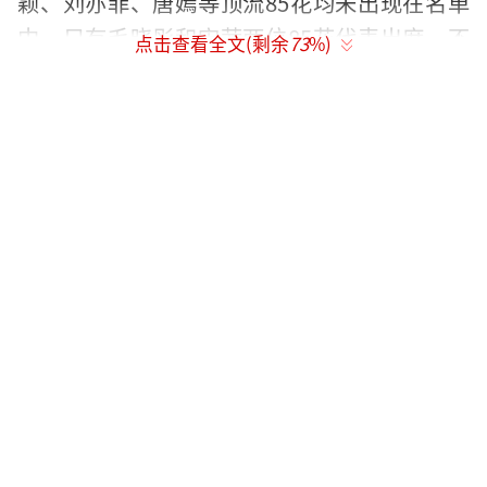
颖、刘亦菲、唐嫣等顶流85花均未出现在名单
中，只有毛晓彤和宋茜两位85花代表出席。不
点击查看全文(剩余
73
%)
少粉丝感慨今年的星光大赏显得星光暗淡。
不仅这些名气大的85花缺席，杨紫和迪丽
热巴两位90花也缺席了这场盛会。取而代之的
是95后、00后演员占比超过70%的新格局。这
一更替不仅是年龄层的迭代，还意味着观众审
美、市场偏好和内容风向的深刻转变。
赵露思和白鹿无疑是女星中最耀眼的存
在，扛起了流量与热度的大旗。许多人猜测这
次星光大赏是为了赵露思量身定做的活动。她
的《许我耀眼》成绩确实好，空降播出的剧还
能拿下2025剧集年冠，她压轴大家也服气。