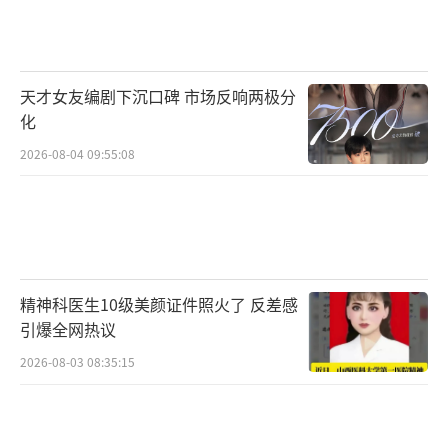
岳雨婷、赵夕汐。这标志着短剧演员正式获得
了主流影视盛典的认可，反映出短剧市场规模
爆发式增长和品质快速提升的现实。
天才女友编剧下沉口碑 市场反响两极分
化
尽管新生代占据数量优势，但名单中仍有
2026-08-04 09:55:08
一些中老年实力派演员，如张国立、奚美娟、
张嘉益、郭京飞、李乃文、胡军、任达华等，
以及今年屡获大奖的宋佳。这种“老中青”三
代搭配的阵容设计既展现了行业新鲜血液的蓬
勃活力，也保持了专业性与艺术性的平衡。
精神科医生10级美颜证件照火了 反差感
引爆全网热议
行业变革的三个风向标已经显现：流量逻
2026-08-03 08:35:15
辑正在被重塑，扎实的演技和多元的作品类型
成为演员立足的根本；内容形式边界加速消
融，优质内容无论形态都能获得认可；95后、0