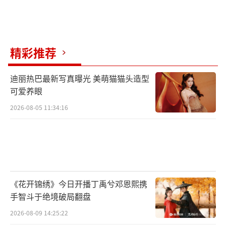
0后演员不再是“未来可期”，而是已然成为市
场主力。
精彩推荐
星光大赏的这份名单反映了影视行业正在
发生的静默变革。新生代的崛起是市场选择与
迪丽热巴最新写真曝光 美萌猫猫头造型
行业发展的必然。这场“改朝换代”在每一个
可爱养眼
选角、每一份名单中悄然完成。唯一不变的
2026-08-05 11:34:16
是，好演员、好作品永远拥有自己的位置，无
论他们来自哪个时代，哪种形式。
（责任编辑：088
2）
《花开锦绣》今日开播丁禹兮邓恩熙携
手智斗于绝境破局翻盘
2026-08-09 14:25:22