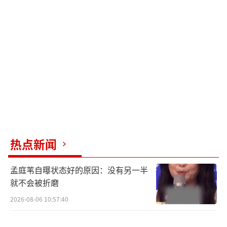
白鹿时隔八年再次参加星光大赏，从青涩
新人成长为炙手可热的多部S+剧集女主。她的
待播剧《莫离》中的台词“一晃八年已过，但
好在我又回来了”恰如其分地描述了她的成长
历程。今年她有三部剧《白月梵星》、《北
上》和《临江仙》播出，成绩都不错。
名单公布后，各大人气明星的粉丝也在努
力给自己偶像送星光。目前星光墙星光值实时
热点新闻
排名前三位分别是刘宇宁、丁禹兮和鞠婧祎。
孟庭苇自曝状态好的原因：没有另一半
今年星光大赏的一个突破性举动是邀请了
就不会被折磨
多位短剧人气演员，如陈添祥、蔡欣洋、何聪
2026-08-06 10:57:40
睿、何健麒、何子怡、刘萧旭、马秋元、申浩
男、舒童、王格格、王凯沐、吴添豪、余茵、