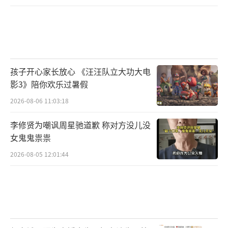
孩子开心家长放心 《汪汪队立大功大电
影3》陪你欢乐过暑假
2026-08-06 11:03:18
李修贤为嘲讽周星驰道歉 称对方没儿没
女鬼鬼祟祟
2026-08-05 12:01:44