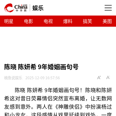
娱乐
明星
电影
电视
爆料
搞笑
美图
陈晓 陈妍希 9年婚姻画句号
楠鱼说娱乐
2025-12-09 16:57:56
陈晓 陈妍希 9年婚姻画句号！陈晓和陈妍
希这对昔日荧幕情侣突然宣布离婚，让无数网
友感到意外。两人在《神雕侠侣》中扮演杨过
和小龙女，这段感情从戏里延续到戏外，一度