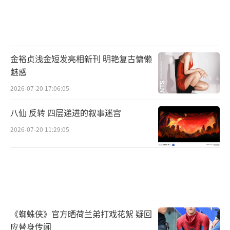
金裕贞浅金短发亮相新刊 明艳复古慵懒
魅惑
2026-07-20 17:06:05
八仙 反转 四层递进的叙事迷宫
2026-07-20 11:29:05
《蜘蛛侠》官方晒荷兰弟打戏花絮 疑回
应替身传闻