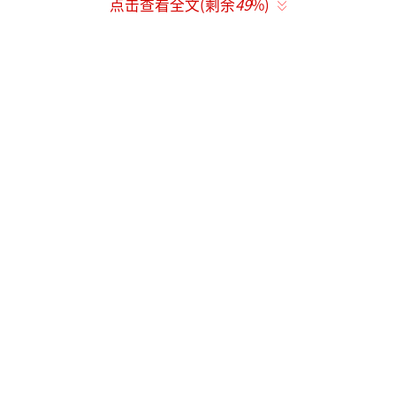
点击查看全文(剩余
49
%)
离婚前，细心的网友发现两人已很久没有互
动，甚至同框次数也减少。
2025年，陈晓和陈妍希正式宣布离婚，结
束了9年的婚姻。离婚后，两人都开始专注于各
自的事业。陈晓忙着拍摄新剧《大生意人》，
陈妍希则投身于《狙击蝴蝶》的拍摄。这些作
品在各大平台同步播出。离婚后的陈晓显得消
瘦憔悴，但依然散发着魅力。相比之下，陈妍
希状态良好，皮肤水润，身材保持得当，整个
人充满活力。
陈晓和陈妍希的故事揭示了婚姻的复杂性
和现实性。曾经相爱的人最终可能被生活磨平