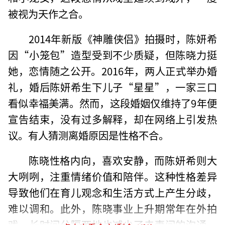
被视为天作之合。
2014年新版《神雕侠侣》拍摄时，陈妍希
因“小笼包”造型受到不少质疑，但陈晓力挺
她，恋情随之公开。2016年，两人正式举办婚
礼，婚后陈妍希生下儿子“星星”，一家三口
看似幸福美满。然而，这段婚姻仅维持了9年便
宣告结束，没有过多解释，却在网络上引发热
议。有人猜测离婚原因是性格不合。
陈晓性格内向，喜欢安静，而陈妍希则大
大咧咧，注重情绪价值和陪伴。这种性格差异
导致他们在育儿观念和生活方式上产生分歧，
难以调和。此外，陈晓事业上升期常年在外拍
戏，长时间分隔两地也减少了夫妻间的沟通。