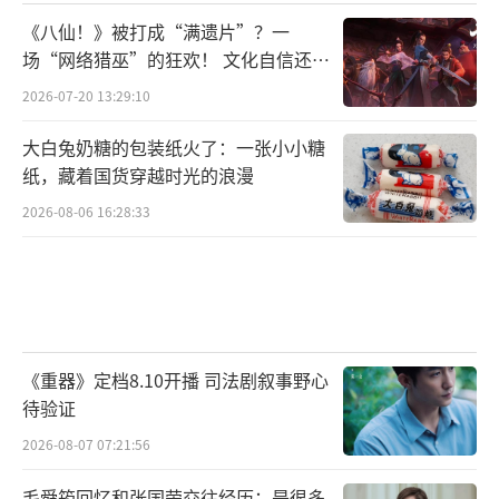
《八仙！》被打成“满遗片”？一
场“网络猎巫”的狂欢！ 文化自信还是
焦虑？
2026-07-20 13:29:10
大白兔奶糖的包装纸火了：一张小小糖
纸，藏着国货穿越时光的浪漫
2026-08-06 16:28:33
《重器》定档8.10开播 司法剧叙事野心
待验证
2026-08-07 07:21:56
毛舜筠回忆和张国荣交往经历：是很多