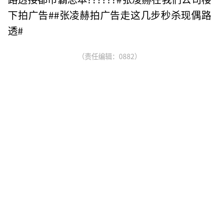
下拍广告##张凌赫拍广告走这几步秒杀现偶路
透#
（责任编辑：0882）