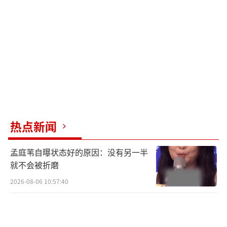
到周震南、何洛洛、夏之光、张颜齐和任豪的
身影。张颜齐因为综艺感好而备受期待，夏之
光则凭借出色的长相成为于正新剧《金吾不
禁》的男二号。“R1SE”合体录制综艺，最开
心的自然是团粉。虽然全员没有到齐，但其他
成员可能会以飞行嘉宾的身份参与录制。
这次《欢迎来到蘑菇屋》不再是《向往的
生活》的衍生综艺，因为本季《向往的生活》
热点新闻
播出后的热度和关注度一直不高，主要是因为
孟庭苇自曝状态好的原因：没有另一半
节目组改变了之前的录制方式。芒果台肯定会
就不会被折磨
继续打造其他群像，希望能推出下一个“071
2026-08-06 10:57:40
3”。即使“0713”没有凭借《欢迎来到蘑菇
屋》获得关注，陈楚生也会凭借人格魅力再次
出圈，他在《披荆斩棘3》中的表现确实非常亮