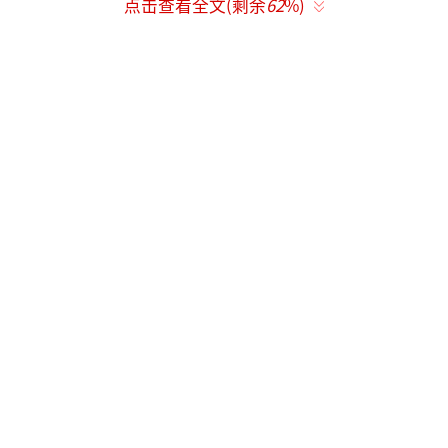
点击查看全文(剩余
62
%)
二季节目。
近日，网友们发现《欢迎来到蘑菇屋》第
二季开始录制，参与录制的是“R1SE”成团。
看到这样的消息，网友们再次提出了疑问：节
目组是想复刻“0713”吗？“R1SE”是通过
《创造营2019》出道的限定男团，成员包括周
震南、何洛洛、焉栩嘉、夏之光、姚琛、翟潇
闻、张颜齐、刘也、任豪、赵磊、赵让。六年
后，成员们的发展各不相同，有的已经结婚，
有的热度降低，相比之下，发展最好的竟然是
没成团的李昀锐。
在《欢迎来到蘑菇屋》第二季中，可以看