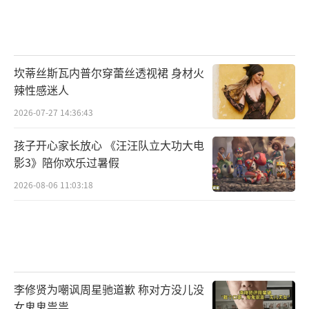
坎蒂丝斯瓦内普尔穿蕾丝透视裙 身材火
辣性感迷人
2026-07-27 14:36:43
孩子开心家长放心 《汪汪队立大功大电
影3》陪你欢乐过暑假
2026-08-06 11:03:18
李修贤为嘲讽周星驰道歉 称对方没儿没
女鬼鬼祟祟