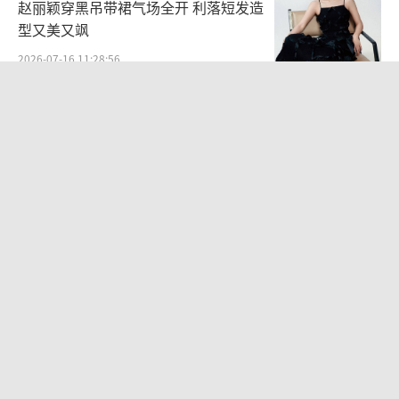
赵丽颖穿黑吊带裙气场全开 利落短发造
型又美又飒
2026-07-16 11:28:56
金裕贞浅金短发亮相新刊 明艳复古慵懒
魅惑
2026-07-20 17:06:05
萌徳为女友庆生公开恋情：我真的真的
真的好爱你
2026-08-06 10:56:33