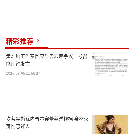
精彩推荐
黄灿灿工作室回应与曾沛慈争议：号召
能理智发言
2026-08-05 11:56:27
坎蒂丝斯瓦内普尔穿蕾丝透视裙 身材火
辣性感迷人