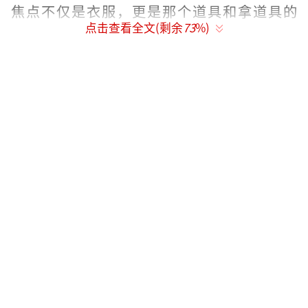
焦点不仅是衣服，更是那个道具和拿道具的
点击查看全文(剩余
73
%)
人。这个大胆的想法如果真有明星带争议性物
品，现场肯定热闹非凡。
明星阵容非常丰富。刘晓庆凭借她的岁月
沉淀成为压轴人物，岳云鹏现在影视综艺相声
四处开花，他的“情绪道具”最让人好奇。彭
小苒和杨旭文从古装剧中走出，现代装扮令人
期待。黄圣依、宣璐、袁姗姗这些常客也会出
席。胡兵作为超模，红毯造型从未失手。短剧
界的新势力刘萧旭和王格格虽然数据亮眼但大
众认知度还不高，这次是个好机会。姚弛那张
脸被称作“撕漫脸”，穿什么都充满漫画感。
陈立农、何蓝逗、宋妍霏、徐璐等年轻人