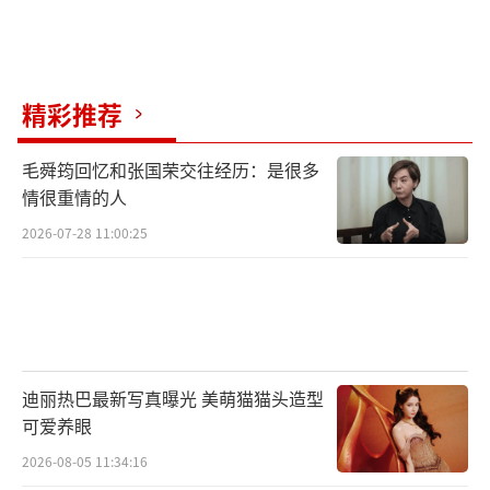
谁的道具有意思。明星也会在平台上分享自己
的“情绪穿搭”，与粉丝直接互动。这场盛典
自2012年首届举办以来一直在变，从最早
精彩推荐
的“破冰”到后来的“领势”、“跨
界”、“革新”，再到去年的“进取”，每年
毛舜筠回忆和张国荣交往经历：是很多
的主题都紧扣时代脉搏。邀请的嘉宾也从资深
情很重情的人
影后、功夫巨星到流量偶像、国剧爆款主角，
2026-07-28 11:00:25
再到现在的短剧红人、平台播主。它记录了这
十几年来，大家从追求名牌到关注内心真实感
受的变化过程。
（责任编辑：0882）
迪丽热巴最新写真曝光 美萌猫猫头造型
可爱养眼
2026-08-05 11:34:16