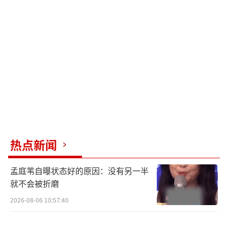
估计会在“悦己”穿搭上玩出新花样。向涵
之、周奇、罗一舟、孔雪儿则代表更年轻一代
的审美。音乐圈的郁可唯、水木年华、回春丹
乐队、白举纲也会带来情感共鸣的高潮表演。
幕后工作者如搜狐自家剧的制片、导演以及一
些知名播主也会亮相。主持人有关凌、李斯羽
等人。
荣誉名单每年都有变化，反映行业趋势。
热点新闻
早期颁过“年度平面模特”、“年度最火主
播”等奖项，后来有了“年度国潮风尚品
孟庭苇自曝状态好的原因：没有另一半
牌”、“年度知识播主”，再到去年的“年度
就不会被折磨
短剧”。今年新增了“年度关注流人物”奖，
2026-08-06 10:57:40
专门奖励那些在搜狐视频上发内容、让很多人