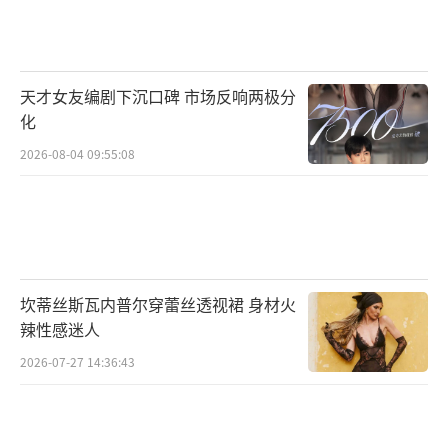
产生共鸣的主播。“年度科技创新”奖继续颁
发，鼓励用科技增进人与人之间的联系。
经典奖项如“年度时装设计师”、“年度
天才女友编剧下沉口碑 市场反响两极分
超级模特”、“年度造型师”依然保留，认可
化
行业基本功。“年度国际风尚品牌”和“年度
2026-08-04 09:55:08
中国风尚品牌”分开评选，国货势头强劲，需
要更多展示舞台。为了迎合短剧热潮，还设置
了“年度短剧”和“年度短剧演员”奖。明星
奖细分为“年度时尚表现力艺人”和“年度时
坎蒂丝斯瓦内普尔穿蕾丝透视裙 身材火
尚影响力艺人”，前者看个人风格是否鲜明，
辣性感迷人
后者看带动潮流的能力。
2026-07-27 14:36:43
整个过程，搜狐视频关注流会全程直播，
网友可以在直播间里实时点评谁的衣服好看，