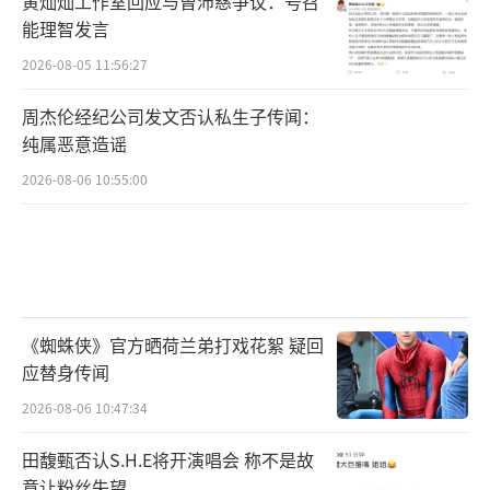
黄灿灿工作室回应与曾沛慈争议：号召
能理智发言
2026-08-05 11:56:27
周杰伦经纪公司发文否认私生子传闻：
纯属恶意造谣
2026-08-06 10:55:00
《蜘蛛侠》官方晒荷兰弟打戏花絮 疑回
应替身传闻
2026-08-06 10:47:34
田馥甄否认S.H.E将开演唱会 称不是故
意让粉丝失望