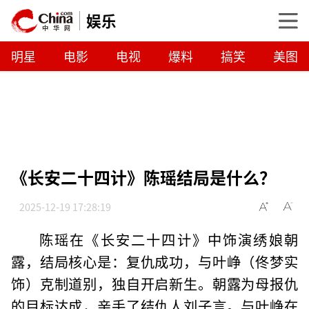
娱乐
明星
电影
电视
爆料
搞笑
美图
《长安二十四计》陈瑶结局是什么？
2025-12-19 17:28:19
陈瑶在《长安二十四计》中饰演绣娘朝
露，结局核心是：复仇成功，与叶峥（佟梦实
饰）克制道别，独自开启新生。朝露为母报仇
的目标达成，亲手了结仇人刘子言。
与叶峥在