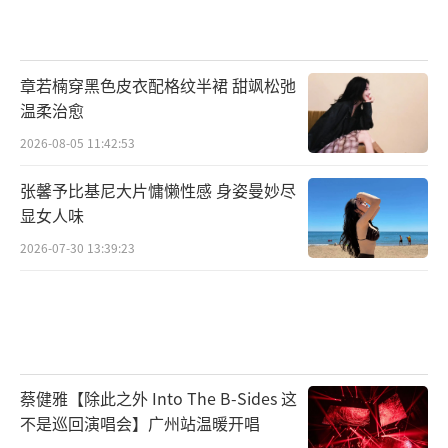
章若楠穿黑色皮衣配格纹半裙 甜飒松弛
温柔治愈
2026-08-05 11:42:53
张馨予比基尼大片慵懒性感 身姿曼妙尽
显女人味
2026-07-30 13:39:23
蔡健雅【除此之外 Into The B-Sides 这
不是巡回演唱会】广州站温暖开唱