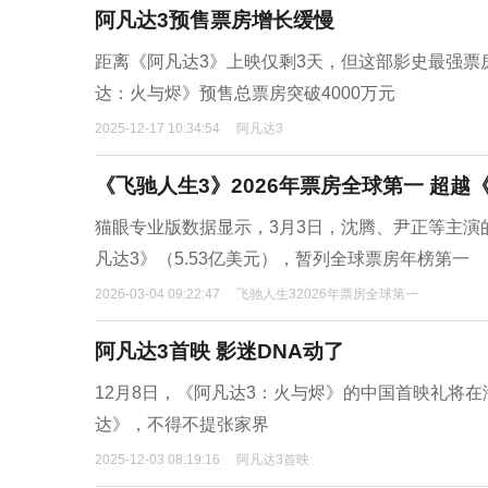
阿凡达3预售票房增长缓慢
距离《阿凡达3》上映仅剩3天，但这部影史最强票
达：火与烬》预售总票房突破4000万元
2025-12-17 10:34:54
阿凡达3
《飞驰人生3》2026年票房全球第一 超越
猫眼专业版数据显示，3月3日，沈腾、尹正等主演的
凡达3》（5.53亿美元），暂列全球票房年榜第一
2026-03-04 09:22:47
飞驰人生32026年票房全球第一
阿凡达3首映 影迷DNA动了
12月8日，《阿凡达3：火与烬》的中国首映礼将
达》，不得不提张家界
2025-12-03 08:19:16
阿凡达3首映