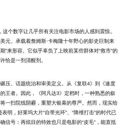
亿，这个数字让几乎所有关注电影市场的人感到震惊。
美元、承载着詹姆斯·卡梅隆十年野心的影史巨制来
预期”来形容。它似乎辜负了上映前某些群体对“救市”的
或许恰是一剂清醒剂。
碾压、话题统治和审美定义。从《复联4》到《速度
的王者。因此，《阿凡达3》定档时，一种熟悉的叙
它将一扫院线阴霾，重塑大银幕的尊严。然而，现实给
迹表明，好莱坞大片“自带光环”、“降维打击”的时代已
确信号：再炫目的特效也只是电影的“皮毛”，能直抵