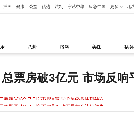
插画
健康
公益
优选
法制
守艺中华
应急中国
更多
地
乐
八卦
爆料
美图
搞笑
 总票房破3亿元 市场反响
田馥甄否认S.H.E将开演唱会 称不是故意让粉丝失
望
田馥甄否认S.H.E将开演唱会 称不是故意让粉丝失
11:08
望
11:08