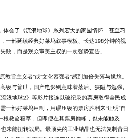
，体会了《流浪地球》系列宏大的家园情怀，甚至习
，一部延续经典好莱坞叙事模板、长达198分钟的视
的失败，而是观众审美主权的一次强势宣告。
原教旨主义者”或“文化慕强者”感到加倍失落与尴尬。
、高级与普世，国产电影则意味着落后、狭隘与勉强。
《流浪地球2》等影片接连以破纪录的票房取得全民成
需一部好莱坞巨制，用碾压级的票房胜利来“证明”自
一根救命稻草，但即便在其票房巅峰，也未能触及
乎也未能扭转战局。最顶尖的工业结晶也无法复制昔日