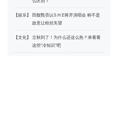
么区别？
【
娱乐
】
田馥甄否认S.H.E将开演唱会 称不是
故意让粉丝失望
【
文化
】
立秋到了！为什么还这么热？来看看
这些“冷知识”吧