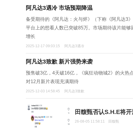
阿凡达3遇冷 市场预期降温
备受期待的《阿凡达：火与烬》（下称《阿凡达3》
平台上的想看人数已突破85万。市场期待该片能够
增长
2025-12-17 09:03:15
阿凡达3遇冷
阿凡达3致歉 新片强势来袭
预售破3亿，4天破16亿，《疯狂动物城2》的火热
对12月新片表现充满期待
2025-12-03 14:58:45
阿凡达3致歉
田馥甄否认S.H.E将
26-08-05 11:58:11
田馥甄