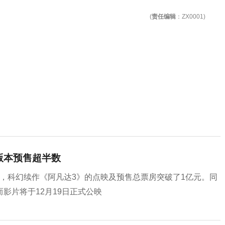
(
责任编辑
：ZX0001)
X版本预售超半数
3分，科幻续作《阿凡达3》的点映及预售总票房突破了1亿元。同
而影片将于12月19日正式公映