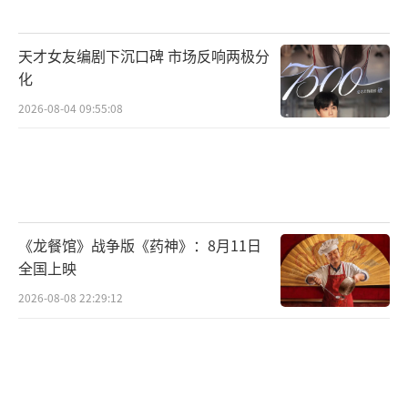
009年设立以来，评审团涵盖中外影人，电影单
元提名常被视为华语影视年度风向标，而章子
天才女友编剧下沉口碑 市场反响两极分
怡的表演实力早已在多年作品中得到印证。
化
这场争论折射出华语影视圈的深层命题：
2026-08-04 09:55:08
奖项公信力与演员实力如何相互成就？无论奖
项争议如何，章子怡的坚持诠释了“演员无关
年龄，凭实力持续发光”的行业真理。从国际
影坛到华语银幕，她始终以敬业态度对待每一
《龙餐馆》战争版《药神》：8月11日
个角色，这种对表演的敬畏之心正是当下影视
全国上映
行业最珍贵的品质。
2026-08-08 22:29:12
当热度褪去，真正能被铭记的依然是经得
起时间考验的作品与表演。章子怡的金莲花封
后是对她专业态度的肯定，也为行业提供了反