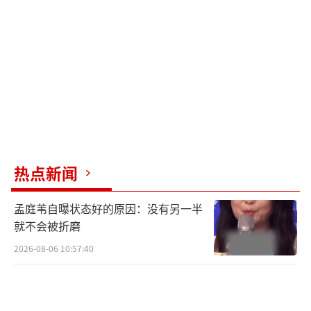
手机轻声给孩子发语音分享喜悦，反差萌的画
面迅速引发共鸣，既强化了她“实力派演
员”的专业标签，也让“亲民母亲”的形象深
入人心。这种专业与生活的双重魅力成为其圈
粉的重要原因。
然而争议也随之而来。部分网友质疑金莲
花奖的含金量，指出颁奖礼曾有“场地简
热点新闻
陋”、“提名者缺席则奖项空缺”、“到场即
获奖”的传闻，甚至有人用“水莲花”调侃该
孟庭苇自曝状态好的原因：没有另一半
奖项的评审严谨度。加之《酱园弄·悬案》豆
就不会被折磨
瓣评分仅为5.9分，同届还有范丞丞等流量演员
2026-08-06 10:57:40
入围，进一步引发了“奖项是否兼顾流量与质
量”的讨论。支持方则强调澳门国际电影节自2