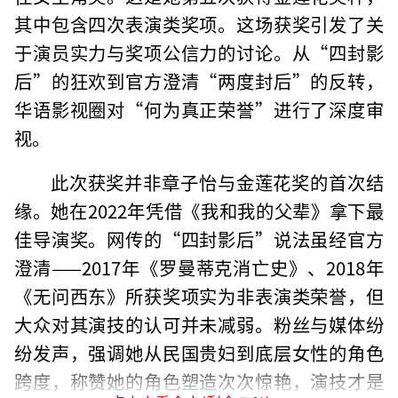
其中包含四次表演类奖项。这场获奖引发了关
于演员实力与奖项公信力的讨论。从“四封影
后”的狂欢到官方澄清“两度封后”的反转，
华语影视圈对“何为真正荣誉”进行了深度审
视。
此次获奖并非章子怡与金莲花奖的首次结
缘。她在2022年凭借《我和我的父辈》拿下最
佳导演奖。网传的“四封影后”说法虽经官方
澄清——2017年《罗曼蒂克消亡史》、2018年
《无问西东》所获奖项实为非表演类荣誉，但
大众对其演技的认可并未减弱。粉丝与媒体纷
纷发声，强调她从民国贵妇到底层女性的角色
跨度，称赞她的角色塑造次次惊艳，演技才是