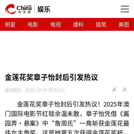
娱乐
明星
电影
电视
爆料
搞笑
美图
金莲花奖章子怡封后引发热议
淼焱娱乐
2025-12-24 08:19:21
金莲花奖章子怡封后引发热议！2025年澳
门国际电影节红毯余温未散，章子怡凭借《酱
园弄·悬案》中“詹周氏”一角斩获金莲花最
佳女主角奖。这是她第五次获得金莲花奖杯，