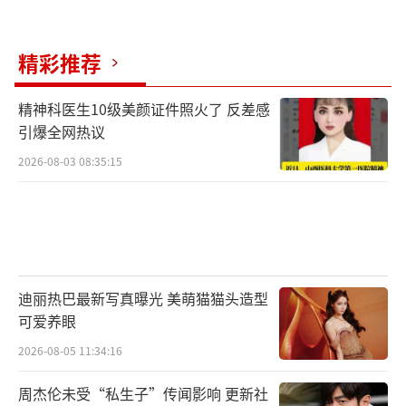
思契机——唯有奖项坚守专业底线，演员专注创
作本身，才能让华语影视在争议中不断前行，
精彩推荐
让更多优质作品与实力派演员脱颖而出。金莲
花奖章子怡封后引发热议！
（责任编辑：0882）
精神科医生10级美颜证件照火了 反差感
引爆全网热议
2026-08-03 08:35:15
迪丽热巴最新写真曝光 美萌猫猫头造型
可爱养眼
2026-08-05 11:34:16
周杰伦未受“私生子”传闻影响 更新社