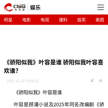
娱乐
明星
电影
电视
爆料
搞笑
美图
《骄阳似我》叶容是谁 骄阳似我叶容喜
欢谁？
2025-12-24 14:50:21
《骄阳似我》叶容是谁
叶容是顾漫小说及2025年同名改编剧《骄