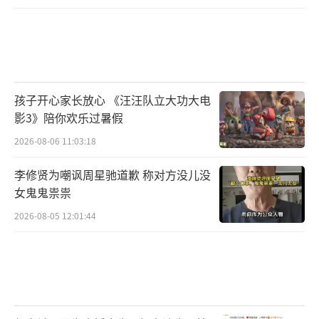
孩子开心家长放心 《汪汪队立大功大电
影3》陪你欢乐过暑假
2026-08-06 11:03:18
李修贤为嘲讽周星驰道歉 称对方没儿没
女鬼鬼祟祟
2026-08-05 12:01:44