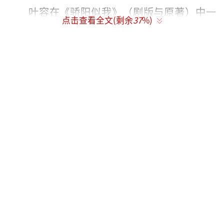
叶容在《骄阳似我》（剧版与原著）中一
点击查看全文(剩余
37
%)
直喜欢的是庄序——她的青梅竹马（邻居），也
是她大学室友聂曦光的暗恋对象与职场相关人
物。
她因暗恋庄序而视聂曦光为情敌，大学时
散布谣言、泄露聂曦光心意制造误会，职场中
算计聂曦光，试图阻止两人走近，占有欲极
强。
庄序始终爱的是聂曦光，看清叶容的算计
后与其彻底划清界限，叶容的暗恋最终落空，
自食恶果。
（责任编辑：zx0176）