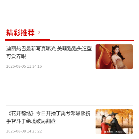
精彩推荐
迪丽热巴最新写真曝光 美萌猫猫头造型
可爱养眼
2026-08-05 11:34:16
《花开锦绣》今日开播丁禹兮邓恩熙携
手智斗于绝境破局翻盘
2026-08-09 14:25:22