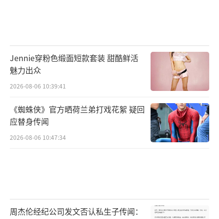
Jennie穿粉色缎面短款套装 甜酷鲜活
魅力出众
2026-08-06 10:39:41
《蜘蛛侠》官方晒荷兰弟打戏花絮 疑回
应替身传闻
2026-08-06 10:47:34
周杰伦经纪公司发文否认私生子传闻：