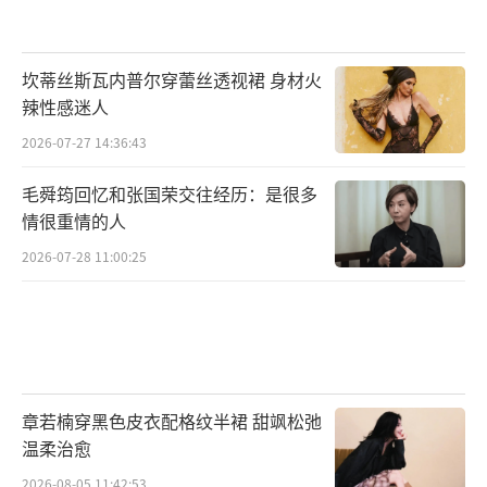
坎蒂丝斯瓦内普尔穿蕾丝透视裙 身材火
辣性感迷人
2026-07-27 14:36:43
毛舜筠回忆和张国荣交往经历：是很多
情很重情的人
2026-07-28 11:00:25
章若楠穿黑色皮衣配格纹半裙 甜飒松弛
温柔治愈
2026-08-05 11:42:53