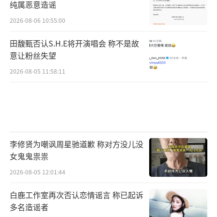
纯属恶意造谣
2026-08-06 10:55:00
田馥甄否认S.H.E将开演唱会 称不是故
意让粉丝失望
2026-08-05 11:58:11
李修贤为嘲讽周星驰道歉 称对方没儿没
女鬼鬼祟祟
2026-08-05 12:01:44
白鹿工作室再次否认恋情谣言 称已起诉
多名造谣者