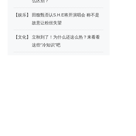
么区别？
【
娱乐
】
田馥甄否认S.H.E将开演唱会 称不是
故意让粉丝失望
【
文化
】
立秋到了！为什么还这么热？来看看
这些“冷知识”吧