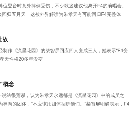
补位登台时意外摔倒受伤，不少歌迷建议他离开F4的演唱会。
会回归五月天，这被外界解读为朱孝天有可能回归F4完整体
世故
经制作《流星花园》的柴智屏回应四人变成三人，她表示“F4变
孝天性格20多年没变
”概念
”这一说法很荒谬，认为朱孝天永远都是《流星花园》中的成员之
为导向的团体，“不应该用团体捆绑他们。”柴智屏明确表示，F4