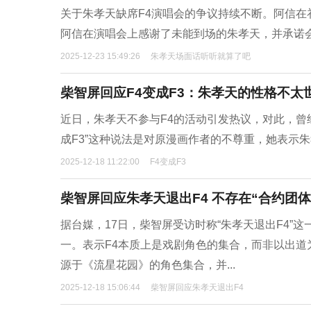
关于朱孝天缺席F4演唱会的争议持续不断。阿信在
阿信在演唱会上感谢了未能到场的朱孝天，并承诺
2025-12-23 15:49:26
朱孝天场面话听听就算了吧
柴智屏回应F4变成F3：朱孝天的性格不太
近日，朱孝天不参与F4的活动引发热议，对此，曾
成F3”这种说法是对原漫画作者的不尊重，她表示朱
2025-12-18 11:22:00
F4变成F3
柴智屏回应朱孝天退出F4 不存在“合约团体
据台媒，17日，柴智屏受访时称“朱孝天退出F4
一。表示F4本质上是戏剧角色的集合，而非以出道
源于《流星花园》的角色集合，并...
2025-12-18 15:06:44
柴智屏回应朱孝天退出F4