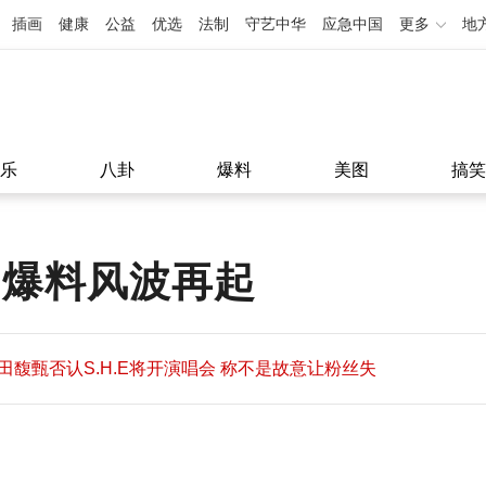
插画
健康
公益
优选
法制
守艺中华
应急中国
更多
地
乐
八卦
爆料
美图
搞笑
 爆料风波再起
田馥甄否认S.H.E将开演唱会 称不是故意让粉丝失
望
田馥甄否认S.H.E将开演唱会 称不是故意让粉丝失
11:08
望
11:08