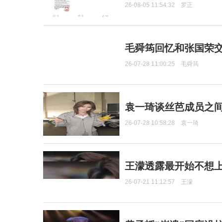
26-08-05 11:54:32
罗正
毛舜筠回忆和张国荣
26-07-28 11:00:25
毛舜筠
袁一琦谈丝芭成员之
26-07-28 10:58:28
袁一琦
王濛透露最开始不想上
26-07-21 11:12:57
王濛