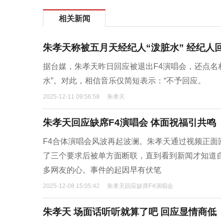
相关新闻
朱孝天称被五月天经纪人“泼脏水” 经纪人
据台媒，朱孝天昨日回应被退出F4演唱会，还点名
水”。对此，相信音乐仅简短表示：“不予回应。
2025-12-11 09:56:58
朱孝天
朱孝天回应缺席F4演唱会 体面祝福引共鸣
F4合体演唱会风波再起波澜。朱孝天通过视频正面
了三个要求后被单方面断联，直到看到新闻才知道
多网友的心。事件的起因早有伏笔
2025-12-08 15:05:42
朱孝天回应缺席F4演唱会
朱孝天 场面话听听就算了吧 回应显情商低