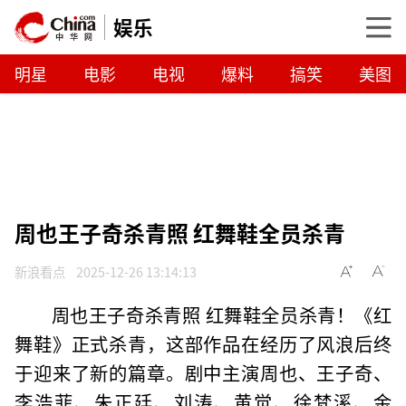
娱乐
明星
电影
电视
爆料
搞笑
美图
周也王子奇杀青照 红舞鞋全员杀青
新浪看点
2025-12-26 13:14:13
周也王子奇杀青照 红舞鞋全员杀青！《红
舞鞋》正式杀青，这部作品在经历了风浪后终
于迎来了新的篇章。剧中主演周也、王子奇、
李浩菲、朱正廷、刘涛、黄觉、徐梵溪、金