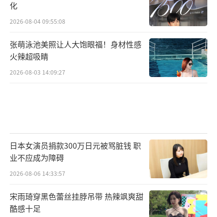
化
2026-08-04 09:55:08
张萌泳池美照让人大饱眼福！身材性感
火辣超吸睛
2026-08-03 14:09:27
日本女演员捐款300万日元被骂脏钱 职
业不应成为障碍
2026-08-06 14:33:57
宋雨琦穿黑色蕾丝挂脖吊带 热辣飒爽甜
酷感十足