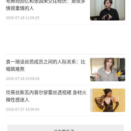
毛舜筠回忆和张国荣交往经历：是很多
情很重情的人
2026-07-28 11:00:25
袁一琦谈丝芭成员之间的人际关系：比
唱跳难熬
2026-07-28 10:58:28
坎蒂丝斯瓦内普尔穿蕾丝透视裙 身材火
辣性感迷人
2026-07-27 14:36:43