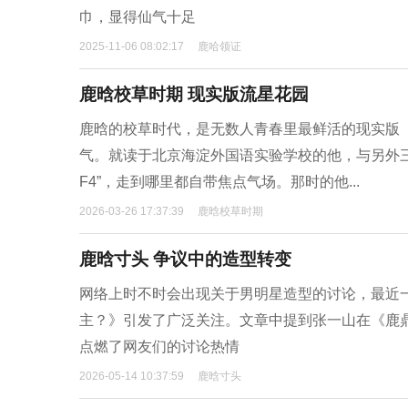
巾，显得仙气十足
2025-11-06 08:02:17
鹿哈领证
鹿晗校草时期 现实版流星花园
鹿晗的校草时代，是无数人青春里最鲜活的现实版
气。就读于北京海淀外国语实验学校的他，与另外三
F4”，走到哪里都自带焦点气场。那时的他...
2026-03-26 17:37:39
鹿晗校草时期
鹿晗寸头 争议中的造型转变
网络上时不时会出现关于男明星造型的讨论，最近
主？》引发了广泛关注。文章中提到张一山在《鹿
点燃了网友们的讨论热情
2026-05-14 10:37:59
鹿晗寸头