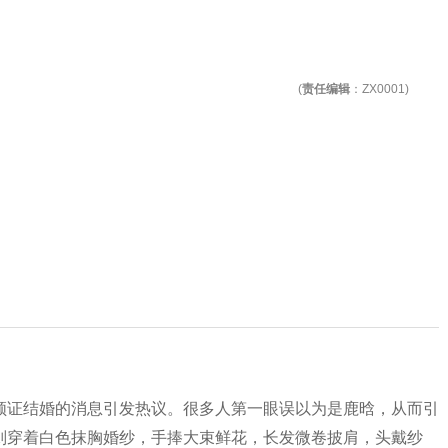
(
责任编辑
：ZX0001)
领证结婚的消息引发热议。很多人第一眼误以为是鹿晗，从而引
则穿着白色抹胸婚纱，手捧大束鲜花，长发微卷披肩，头戴纱