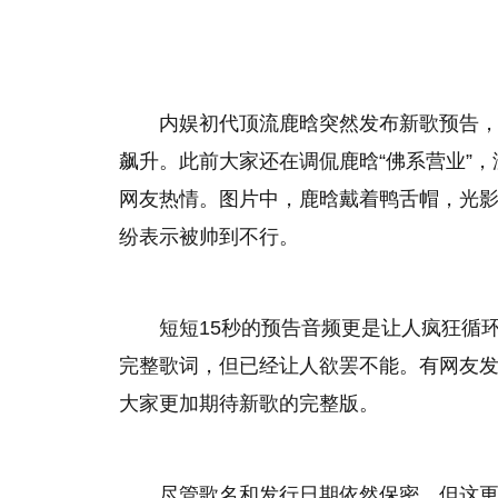
内娱初代顶流鹿晗突然发布新歌预告，
飙升。此前大家还在调侃鹿晗“佛系营业”
网友热情。图片中，鹿晗戴着鸭舌帽，光
纷表示被帅到不行。
短短15秒的预告音频更是让人疯狂循
完整歌词，但已经让人欲罢不能。有网友
大家更加期待新歌的完整版。
尽管歌名和发行日期依然保密，但这更