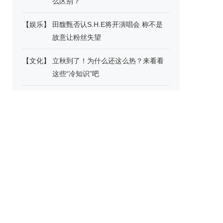
么区别？
【
娱乐
】
田馥甄否认S.H.E将开演唱会 称不是
故意让粉丝失望
【
文化
】
立秋到了！为什么还这么热？来看看
这些“冷知识”吧