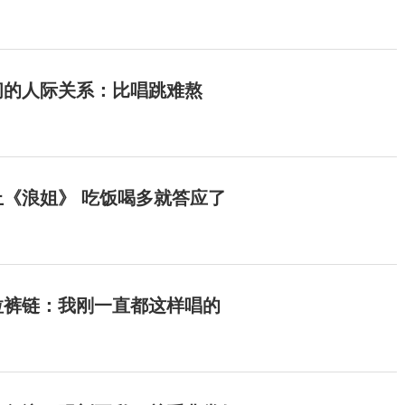
间的人际关系：比唱跳难熬
《浪姐》 吃饭喝多就答应了
拉裤链：我刚一直都这样唱的