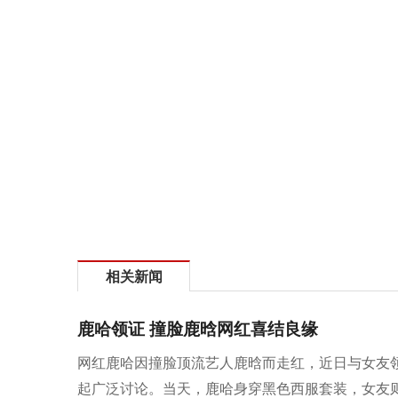
相关新闻
鹿哈领证 撞脸鹿晗网红喜结良缘
网红鹿哈因撞脸顶流艺人鹿晗而走红，近日与女友
起广泛讨论。当天，鹿哈身穿黑色西服套装，女友