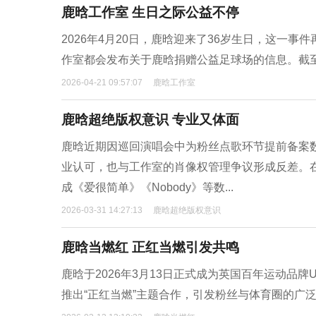
鹿晗工作室 生日之际公益不停
2026年4月20日，鹿晗迎来了36岁生日，这一事
作室都会发布关于鹿晗捐赠公益足球场的信息。截至
2026-04-21 09:57:07
鹿晗工作室
鹿晗超绝版权意识 专业又体面
鹿晗近期因巡回演唱会中为粉丝点歌环节提前备案数
业认可，也与工作室的肖像权管理争议形成反差。在
成《爱很简单》《Nobody》等数...
2026-03-31 14:27:13
鹿晗超绝版权意识
鹿晗当燃红 正红当燃引发共鸣
鹿晗于2026年3月13日正式成为英国百年运动品
推出“正红当燃”主题合作，引发粉丝与体育圈的广