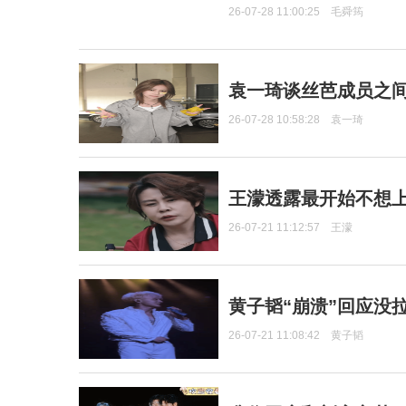
26-07-28 11:00:25
毛舜筠
袁一琦谈丝芭成员之
26-07-28 10:58:28
袁一琦
王濛透露最开始不想上
26-07-21 11:12:57
王濛
黄子韬“崩溃”回应没
26-07-21 11:08:42
黄子韬