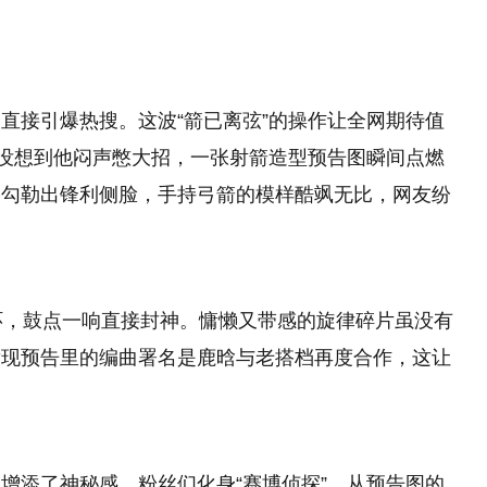
直接引爆热搜。这波“箭已离弦”的操作让全网期待值
，没想到他闷声憋大招，一张射箭造型预告图瞬间点燃
影勾勒出锋利侧脸，手持弓箭的模样酷飒无比，网友纷
环，鼓点一响直接封神。慵懒又带感的旋律碎片虽没有
发现预告里的编曲署名是鹿晗与老搭档再度合作，这让
增添了神秘感。粉丝们化身“赛博侦探”，从预告图的