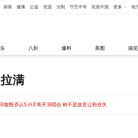
插画
健康
公益
优选
法制
守艺中华
应急中国
更多
地
乐
八卦
爆料
美图
搞笑
值拉满
田馥甄否认S.H.E将开演唱会 称不是故意让粉丝失
望
田馥甄否认S.H.E将开演唱会 称不是故意让粉丝失
11:08
望
11:08