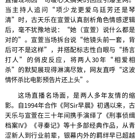
当主持人追问“项少龙更爱乌廷芳还是琴
清”时，古天乐在宣萱认真剖析角色情感逻辑
后，毫不犹豫地说：“她（宣萱）说什么都是
对的”。宣萱当场拆台说“他镜头前一套，背
后可不是这样”，并搭配标志性白眼与“扬言
打人”的俏皮反应，将两人30年“相爱相
杀”的默契展现得淋漓尽致，网友直呼“这波
情怀杀比电影预告片还上头”。
这场直播名场面，是两人多年友情的缩
影。自1994年合作《阿Sir早晨》初遇以来，古
天乐与宣萱在三十年间携手演绎了《刑事侦缉
档案IV》《寻秦记》等十多部经典作品，从青
涩新人到行业前辈，银幕内外的羁绊早已超越