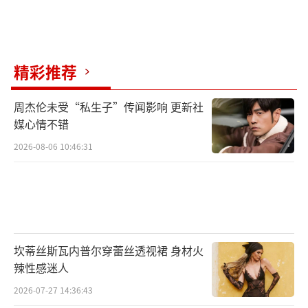
业”却配合到底；谈及角色情感时的认真探讨
以及面对刁钻问题时的默契解围，都让观众感
受到“真实的人情味”。有网友留言：“他们
的斗嘴比任何宣传片都管用，这才是情怀该有
精彩推荐
的样子”。截至直播结束，电影预售票房较此
周杰伦未受“私生子”传闻影响 更新社
前上涨30%，足见这份友情的号召力。
媒心情不错
从古早访谈中的表情包对决，到如今直播
2026-08-06 10:46:31
里的“她永远对”，古天乐与宣萱的友情打破
了娱乐圈“塑料情谊”的刻板印象，也诠释了
成年人友谊的最佳状态：可以肆无忌惮互怼，
也能毫无保留支持；无需频繁联系，却始终心
坎蒂丝斯瓦内普尔穿蕾丝透视裙 身材火
意相通。在流量更迭迅速的时代，这份跨越三
辣性感迷人
十年的羁绊不仅承载着一代人的港剧记忆，更
2026-07-27 14:36:43
让观众看到了友情最本真的模样——它无关爱