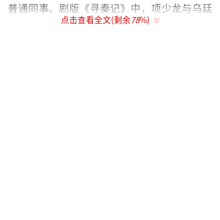
普通同事。剧版《寻秦记》中，项少龙与乌廷
点击查看全文(剩余
78
%)
芳从欢喜冤家到生死相随的感情线成为无数观
众的青春记忆。戏外两人自然流露的互动，
让“古宣CP”成为港圈不可复制的情怀符号。
直播中重现的“笃心口”名场面，正是剧里经
典NG片段的现实延续，古天乐一句“这不叫
笃，叫撩”，搭配宣萱又气又笑的表情，瞬间
勾起网友集体回忆。
这份友情最动人之处在于“互怼之下的真
心相待”。宣萱从不掩饰对古天乐的“吐
槽”，直言他当老板“太霸道”，拍戏时严肃
到让人有压力；古天乐则会精准接梗回呛“工
作优先”，却在宣萱事业低谷时主动伸出援