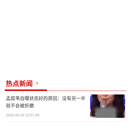
手，将她签入自己的公司，为她争取更多电影
资源。在竞争激烈的娱乐圈，两人始终保持
着“家人般”的信任——宣萱是少数能让不苟言
笑的古天乐在公开场合放声大笑的好友，而古
天乐也会在直播中主动为宣萱的视后提名拉
票，用行动诠释“你尽管向前，我永远撑
腰”。他们的相处模式没有刻意煽情，却
在“你怼我一句，我护你一程”的日常里藏着
最珍贵的真诚。
热点新闻
电影《寻秦记》的重聚，让这份友情有了
孟庭苇自曝状态好的原因：没有另一半
跨越时空的呼应。作为开启华语穿越剧先河的
就不会被折磨
经典IP，影片延续剧版故事线，讲述项少龙在
2026-08-06 10:57:40
秦朝安稳生活二十年后，遭遇新一批现代穿越
者突袭，不得不与昔日弟子秦王（林峯 饰）联