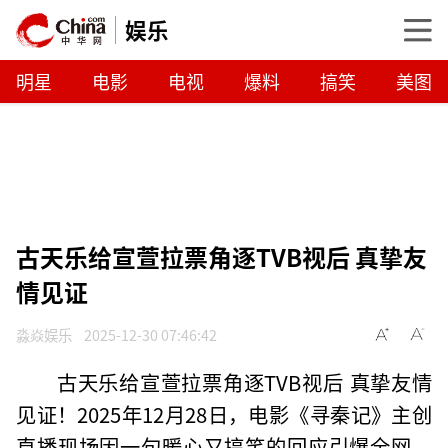
娱乐
明星
电影
电视
爆料
搞笑
美图
古天乐给宣萱拉票角逐TVB视后 真挚友
情见证
淼焱娱乐
2025-12-30 07:46:42
古天乐给宣萱拉票角逐TVB视后 真挚友情
见证！2025年12月28日，电影《寻秦记》主创
直播现场因一句暖心又搞笑的回应引爆全网。