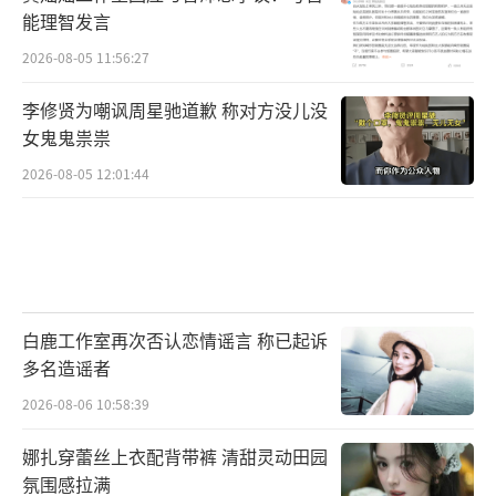
能理智发言
2026-08-05 11:56:27
李修贤为嘲讽周星驰道歉 称对方没儿没
女鬼鬼祟祟
2026-08-05 12:01:44
白鹿工作室再次否认恋情谣言 称已起诉
多名造谣者
2026-08-06 10:58:39
娜扎穿蕾丝上衣配背带裤 清甜灵动田园
氛围感拉满