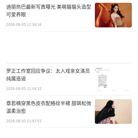
情，却比爱情更长久；没有轰轰烈烈，却在细
迪丽热巴最新写真曝光 美萌猫猫头造型
可爱养眼
水长流中温暖人心。
2026-08-05 11:34:16
12月31日，电影《寻秦记》将在跨年档与
观众见面，项少龙与乌廷芳的故事即将迎来终
极结局。而古天乐与宣萱的友情故事还在继续
书写。正如网友所说：“我们追的不是电影，
罗正工作室回应争议：太入戏亲女演员
是跨越三十年的陪伴与默契”。当银幕上的时
纯属造谣
空穿越遇上现实中的友情长情，这场跨年之约
2026-08-05 11:54:32
注定会成为一次充满温暖与回忆的旅程。这
份“她永远对”的神仙友情也将成为娱乐圈最
章若楠穿黑色皮衣配格纹半裙 甜飒松弛
动人的范本，告诉我们：最好的关系莫过于久
温柔治愈
处不厌，互怼不散。古天乐给宣萱拉票角逐TV
2026-08-05 11:42:53
B视后 真挚友情见证！
（责任编辑：0882）