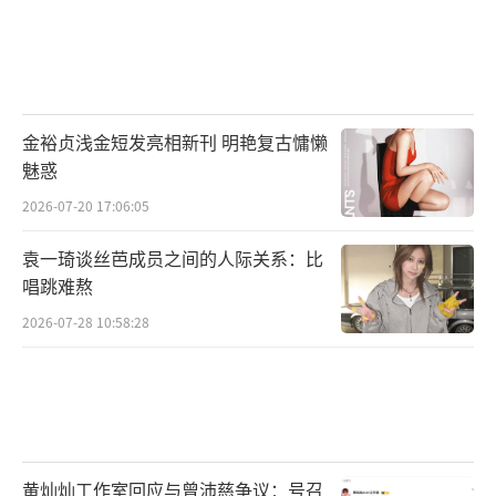
金裕贞浅金短发亮相新刊 明艳复古慵懒
魅惑
2026-07-20 17:06:05
袁一琦谈丝芭成员之间的人际关系：比
唱跳难熬
2026-07-28 10:58:28
黄灿灿工作室回应与曾沛慈争议：号召