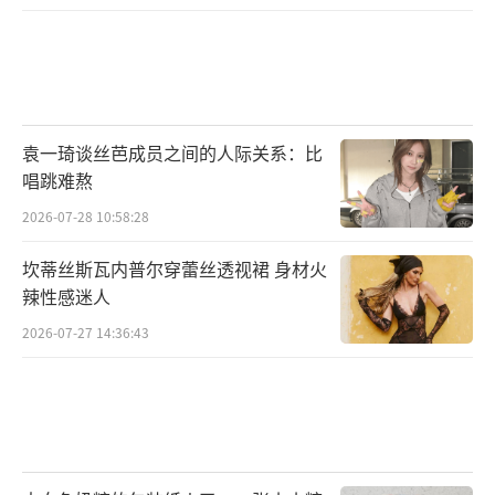
袁一琦谈丝芭成员之间的人际关系：比
唱跳难熬
2026-07-28 10:58:28
坎蒂丝斯瓦内普尔穿蕾丝透视裙 身材火
辣性感迷人
2026-07-27 14:36:43