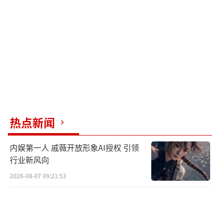
身家过亿，校庆时以个人名义捐款千万，看似
风光却始终活在错过的悔恨中，谈过两段恋爱
仍孤身，再未遇到像聂曦光这样让他心动的
人。
配角结局更细化：叶容因算计与盛行杰勾
结，最终阴谋败露远走他乡；马念媛为自保卖
惨，舆论翻车后身败名裂；聂曦光母亲姜云也
热点新闻
在事业上实现独立突破。
（责任编辑：zx0176）
内娱第一人 戚薇开放形象AI授权 引领
行业新风向
2026-08-07 09:21:53