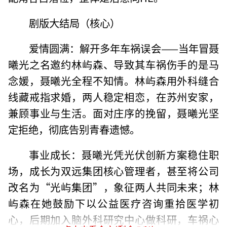
剧版大结局（核心）
爱情圆满：解开多年车祸误会——当年冒聂
曦光之名邀约林屿森、导致其车祸伤手的是马
念媛，聂曦光全程不知情。林屿森用外科缝合
线藏戒指求婚，两人稳定相恋，在苏州安家，
兼顾事业与生活。面对庄序的挽留，聂曦光坚
定拒绝，彻底告别青春遗憾。
事业成长：聂曦光凭光伏创新方案稳住职
场，成长为双远集团核心管理者，甚至将公司
改名为“光屿集团”，象征两人共同未来；林
屿森在她鼓励下以公益医疗咨询重拾医学初
心，后期加入脑外科研究中心做科研，车祸心