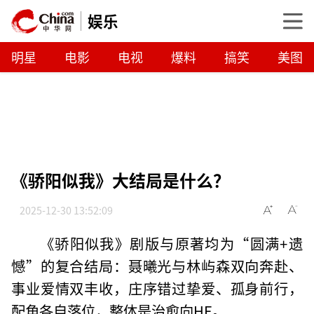
娱乐
明星
电影
电视
爆料
搞笑
美图
《骄阳似我》大结局是什么？
2025-12-30 13:52:09
《骄阳似我》剧版与原著均为“圆满+遗
憾”的复合结局：聂曦光与林屿森双向奔赴、
事业爱情双丰收，庄序错过挚爱、孤身前行，
配角各自落位，整体是治愈向HE。