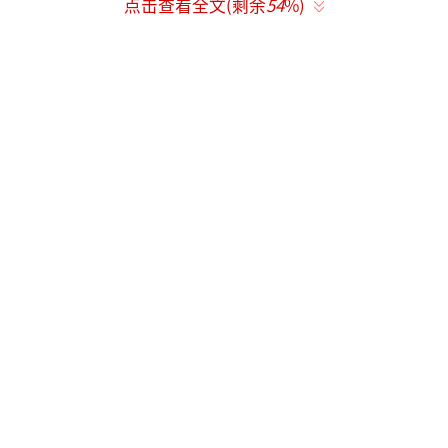
点击查看全文(剩余
54
%)
结彻底释怀。
配角收尾：庄序与过去和解，放下对聂曦
光的执念，专注自身发展；叶容阴谋败露后黯
然离场，马念媛因冒名、陷害等行为付出代
价；庄非、姜锐等小辈也各自走向正轨。
原著大结局（关键差异）
爱情与家庭：两人公开订婚，聂曦光接手
双远集团，林屿森全职回归脑外科科研一线
（手损康复八成，可做科研），在苏州定居，
通勤便捷、相处温馨，婚后育有女儿“小西
瓜”。
庄序的归宿：凭自身努力成为金融大佬、