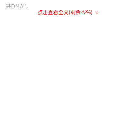
进DNA"。
点击查看全文(剩余
42
%)
宋威龙与赵今麦拍戏《骄阳似我》时一直
未互加微信，直到剧组在长白山吃铁锅炖聚
餐，被剧中"舅妈"演员孔令美当场质问："你俩
有微信吗？"场面一度尴尬沉默，最终由赵今麦
妈妈拉群才加上好友。
宋威龙给赵今麦备注"暗夜玫瑰"，源于她
常给剧组点同名奶茶，他调侃"听起来健康能补
充维生素，还能让演员瘦一点"。
赵今麦则老实备注其本名，被笑称"浪漫终
结者"。网友狂猜梗的含义，有人联想奶茶配
方，也有人嗑出"暗藏玫瑰般温柔"的深意。
（责