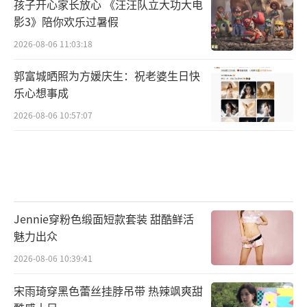
孩子开心家长放心 《汪汪队立大功大电
影3》陪你欢乐过暑假
2026-08-06 11:03:18
郭富城晒照为方媛庆生：祝老婆生日快
乐心想事成
2026-08-06 10:57:07
Jennie穿粉色缎面短款套装 甜酷鲜活
魅力出众
2026-08-06 10:39:41
宋雨琦穿黑色蕾丝挂脖吊带 热辣飒爽甜