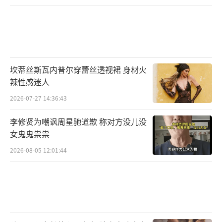
坎蒂丝斯瓦内普尔穿蕾丝透视裙 身材火
辣性感迷人
2026-07-27 14:36:43
李修贤为嘲讽周星驰道歉 称对方没儿没
女鬼鬼祟祟
2026-08-05 12:01:44