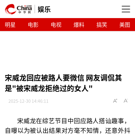
娱乐
明星
电影
电视
爆料
搞笑
美图
宋威龙回应被路人要微信 网友调侃其
是"被宋威龙拒绝过的女人"
2025-12-30 14:46:11
宋威龙在综艺节目中回应路人搭讪趣事，
自曝以为被认出结果对方毫不知情，还意外抖