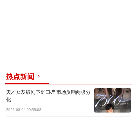
的岳父。@梨视频
业内普遍认为夏之光选择欢娱是明智之
举：其具备上海戏剧学院科班背景及扎实舞蹈
功底，能驾驭复杂角色（如古装光头造型获认
可）；欢娱丰富的项目储备可解决偶像转型演
员的资源困境，且于正“护犊子”特质能为艺
人提供舆论支持。部分观点指出，夏之光需一
部男主爆款剧（尤其是现偶题材）实现进阶。
热点新闻
（责任编辑：zx0176）
天才女友编剧下沉口碑 市场反响两极分
化
2026-08-04 09:55:08