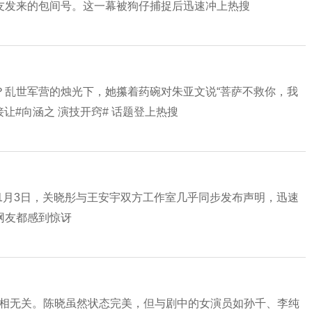
友发来的包间号。这一幕被狗仔捕捉后迅速冲上热搜
？乱世军营的烛光下，她攥着药碗对朱亚文说“菩萨不救你，我
让#向涵之 演技开窍# 话题登上热搜
。1月3日，关晓彤与王安宇双方工作室几乎同步发布声明，迅速
网友都感到惊讶
长相无关。陈晓虽然状态完美，但与剧中的女演员如孙千、李纯