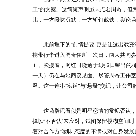
工”的文案。这简短声明虽未点名周奇，但
比，一方暧昧沉默，一方斩钉截铁，舆论场立
此前埋下的“前情提要”更是让这出戏充满
携带行李进入周奇住所；次日，两人共同
面。紧接着，网红司晓迪于1月3日曝出的聊
一天）仍在与她商议见面。尽管周奇工作室
释。这一连串“实锤”与“悬疑”交织，让公
这场辟谣看似是明星恋情的常规否认
择以“不否认”来应对，试图保留模糊空间
着对合作方“暧昧”态度的不满或对自身发展