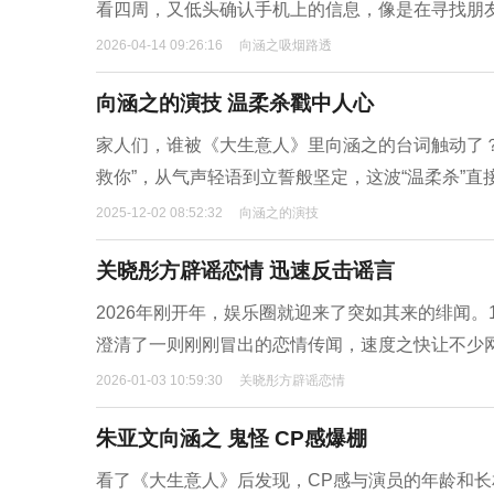
看四周，又低头确认手机上的信息，像是在寻找朋
2026-04-14 09:26:16
向涵之吸烟路透
向涵之的演技 温柔杀戳中人心
家人们，谁被《大生意人》里向涵之的台词触动了
救你”，从气声轻语到立誓般坚定，这波“温柔杀”直接
2025-12-02 08:52:32
向涵之的演技
关晓彤方辟谣恋情 迅速反击谣言
2026年刚开年，娱乐圈就迎来了突如其来的绯闻
澄清了一则刚刚冒出的恋情传闻，速度之快让不少
2026-01-03 10:59:30
关晓彤方辟谣恋情
朱亚文向涵之 鬼怪 CP感爆棚
看了《大生意人》后发现，CP感与演员的年龄和