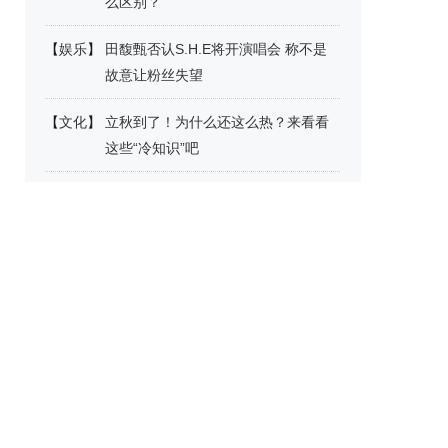
么区别？
【
娱乐
】
田馥甄否认S.H.E将开演唱会 称不是
故意让粉丝失望
【
文化
】
立秋到了！为什么还这么热？来看看
这些“冷知识”吧