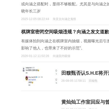
或向涵之搭配时，显得不够般配。尤其是与向涵之
晓年长三岁
2025-12-05 08:22:44
朱亚文向涵之鬼怪
棋牌室密闭空间吸烟违规？向涵之发文道歉
有媒体拍到向涵之在棋牌室内抽烟，视频曝光后引发
影响了他人，也带来了不好的示范”。
2026-01-12 11:02:26
向涵室内吸烟
田馥甄否认S.H.E将
26-08-05 11:58:11
田馥甄
黄灿灿工作室回应与