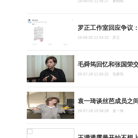
26-08-05 11:56:27
黄灿灿
罗正工作室回应争议
26-08-05 11:54:32
罗正
毛舜筠回忆和张国荣
26-07-28 11:00:25
毛舜筠
袁一琦谈丝芭成员之
26-07-28 10:58:28
袁一琦
王濛透露最开始不想上