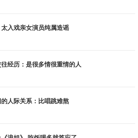
：太入戏亲女演员纯属造谣
交往经历：是很多情很重情的人
间的人际关系：比唱跳难熬
《浪姐》 吃饭喝多就答应了