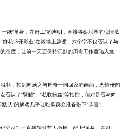
！一纸“单身，在赶工”的声明，直接将娱乐圈的恋情瓜
司“鲜花盛开影业”在微博上辟谣，六个字不仅否认了与
业的态度，让前一天还保持沉默的周奇工作室陷入尴
出猛料，拍到向涵之与周奇一同回家的画面，恋情传闻
否认了“劈腿”、“私联粉丝”等指控，但对是否与向
默认”的解读几乎让吃瓜群众准备敲下“恭喜”。
纪公司次日直接转发艺人微博，配上“单身，在赶