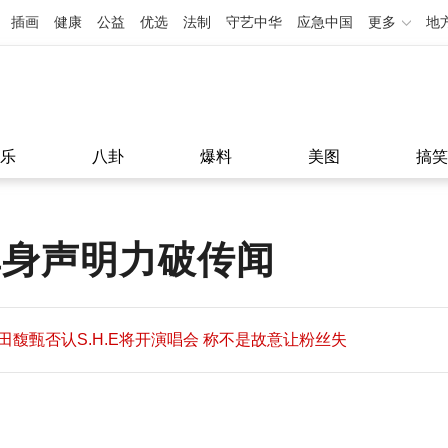
插画
健康
公益
优选
法制
守艺中华
应急中国
更多
地
乐
八卦
爆料
美图
搞笑
单身声明力破传闻
田馥甄否认S.H.E将开演唱会 称不是故意让粉丝失
望
田馥甄否认S.H.E将开演唱会 称不是故意让粉丝失
11:08
望
11:08