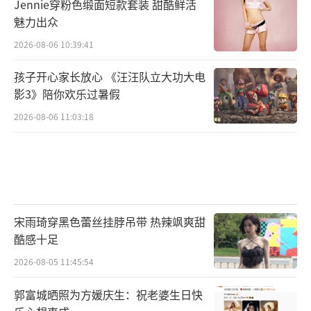
Jennie穿粉色缎面短款套装 甜酷鲜活
魅力出众
2026-08-06 10:39:41
孩子开心家长放心 《汪汪队立大功大电
影3》陪你欢乐过暑假
2026-08-06 11:03:18
宋雨琦穿黑色蕾丝挂脖吊带 热辣飒爽甜
酷感十足
2026-08-05 11:45:54
郭富城晒照为方媛庆生：祝老婆生日快