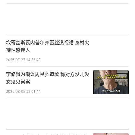
坎蒂丝斯瓦内普尔穿蕾丝透视裙 身材火
辣性感迷人
2026-07-27 14:36:43
李修贤为嘲讽周星驰道歉 称对方没儿没
女鬼鬼祟祟
2026-08-05 12:01:44