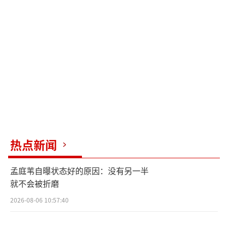
者》中的表现获得剧情类剧集最佳女主角奖。
特拉梅尔·提尔曼和凯瑟琳·拉纳萨分别凭借
《人生切割术》和《匹兹堡医护前线》获得剧
情类剧集最佳男配角和女配角奖。
喜剧类剧集中，《片厂风云》赢得了最佳
喜剧类剧集称号，塞斯·罗根因此剧获得最佳
男主角奖。珍·斯马特因出演《绝望写手》而
获得最佳女主角奖。伊克·巴里霍尔兹和贾内
热点新闻
尔·詹姆斯分别以《片厂风云》和《小学风
云》中的角色获得最佳男配角和女配角奖。
孟庭苇自曝状态好的原因：没有另一半
就不会被折磨
限定剧/电视电影类别中，《混沌少年时》
2026-08-06 10:57:40
被评为最佳限定剧，斯蒂芬·格拉汉姆因此剧
获得最佳男主角奖。莎拉·斯努克凭借《都是