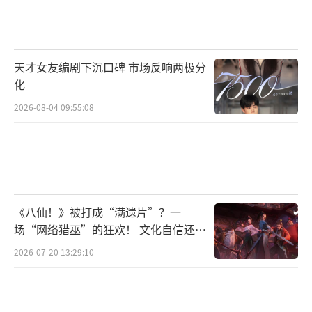
她的错》获得最佳女主角奖。欧文库珀和艾琳
·多尔蒂也因《混沌少年时》分获最佳男配角
和女配角奖。《BJ单身日记4》被授予最佳电视
天才女友编剧下沉口碑 市场反响两极分
电影奖。
化
2026-08-04 09:55:08
最后，在其他类别中，《鱿鱼游戏》赢得
了最佳外语剧集奖，《SP》被评为最佳动画剧
集。Jimmy Kimmel Live鸡毛秀和约翰·奥利
弗上周今夜秀分别获得了最佳脱口秀和最佳综
艺节目的荣誉。SNL 50周年特别篇则赢得了最
《八仙！》被打成“满遗片”？一
佳喜剧特别节目奖。
场“网络猎巫”的狂欢！ 文化自信还是
焦虑？
2026-07-20 13:29:10
（责任编辑：0882）