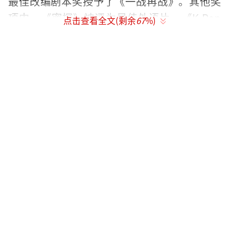
最佳改编剧本奖授予了《一战再战》。其他奖
项中，《密探》被评为最佳外语片，《K-Pop
点击查看全文(剩余
67
%)
猎魔女团》荣获最佳动画电影，《白头神探：
智斗灭世狂人》获最佳喜剧片。此外，《火车
梦》获得了最佳摄影奖，《科学怪人》则包揽
了最佳艺术指导、最佳服装设计以及最佳化妆
与发型设计三项大奖。《F1：狂飙飞车》赢得
了最佳剪辑和最佳音效奖，《阿凡达3》和《碟
中谍8》分别获得了最佳视觉效果和最佳特技设
计奖。最佳歌曲奖由《KPop猎魔女团》中的"G
olden"获得。
剧集方面，《匹兹堡医护前线》被授予最
佳剧情类剧集，诺亚·怀尔凭借此剧赢得剧情
类剧集最佳男主角奖。蕾亚·塞洪因在《同乐