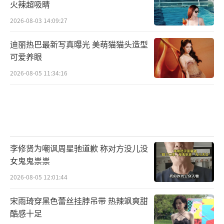
火辣超吸睛
2026-08-03 14:09:27
迪丽热巴最新写真曝光 美萌猫猫头造型
可爱养眼
2026-08-05 11:34:16
李修贤为嘲讽周星驰道歉 称对方没儿没
女鬼鬼祟祟
2026-08-05 12:01:44
宋雨琦穿黑色蕾丝挂脖吊带 热辣飒爽甜
酷感十足