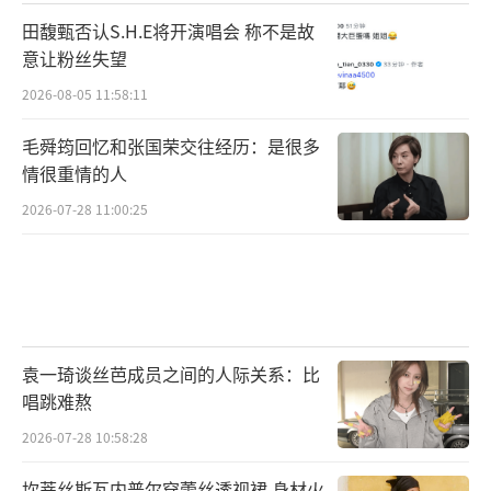
田馥甄否认S.H.E将开演唱会 称不是故
意让粉丝失望
2026-08-05 11:58:11
毛舜筠回忆和张国荣交往经历：是很多
情很重情的人
2026-07-28 11:00:25
袁一琦谈丝芭成员之间的人际关系：比
唱跳难熬
2026-07-28 10:58:28
坎蒂丝斯瓦内普尔穿蕾丝透视裙 身材火