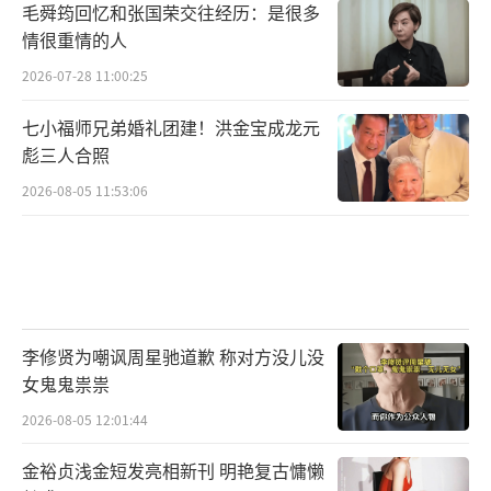
毛舜筠回忆和张国荣交往经历：是很多
情很重情的人
2026-07-28 11:00:25
七小福师兄弟婚礼团建！洪金宝成龙元
彪三人合照
2026-08-05 11:53:06
李修贤为嘲讽周星驰道歉 称对方没儿没
女鬼鬼祟祟
2026-08-05 12:01:44
金裕贞浅金短发亮相新刊 明艳复古慵懒