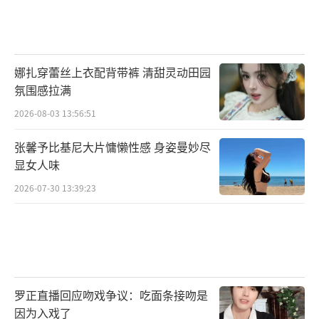
娜扎穿蕾丝上衣配背带裤 清甜灵动田园
氛围感拉满
2026-08-03 13:56:51
张馨予比基尼大片慵懒性感 身姿曼妙尽
显女人味
2026-07-30 13:39:23
罗正直播回应吻戏争议：吃面条接吻是
因为入戏了