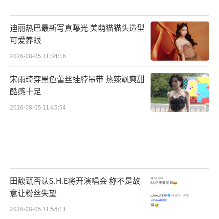
迪丽热巴最新写真曝光 美萌猫猫头造型
可爱养眼
2026-08-05 11:34:16
宋雨琦穿黑色蕾丝挂脖吊带 热辣飒爽甜
酷感十足
2026-08-05 11:45:54
田馥甄否认S.H.E将开演唱会 称不是故
意让粉丝失望
2026-08-05 11:58:11