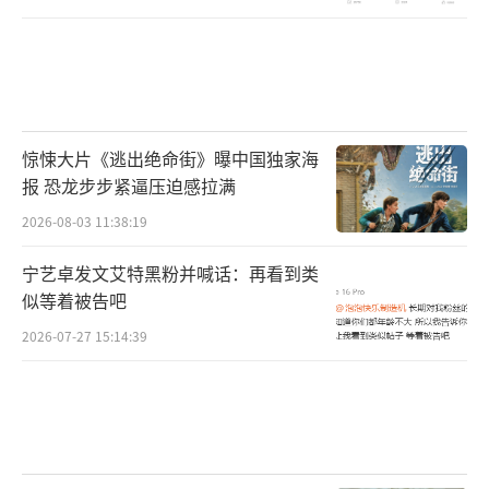
惊悚大片《逃出绝命街》曝中国独家海
报 恐龙步步紧逼压迫感拉满
2026-08-03 11:38:19
宁艺卓发文艾特黑粉并喊话：再看到类
似等着被告吧
2026-07-27 15:14:39