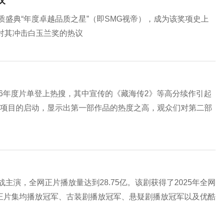
议
质盛典“年度卓越品质之星”（即SMG视帝），成为该奖项史上
对其冲击白玉兰奖的热议
26年度片单登上热搜，其中宣传的《藏海传2》等高分续作引起
》项目的启动，显示出第一部作品的热度之高，观众们对第二部
主演，全网正片播放量达到28.75亿。该剧获得了2025年全网
正片集均播放冠军、古装剧播放冠军、悬疑剧播放冠军以及优酷