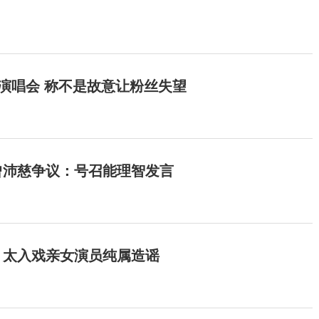
开演唱会 称不是故意让粉丝失望
曾沛慈争议：号召能理智发言
：太入戏亲女演员纯属造谣