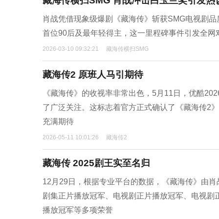
藏海传横扫SMG 肖战冲击白玉兰奖引发热
肖战凭借现象级爆剧《藏海传》斩获SMG电视剧品
首位90后及最年轻得主，这一里程碑事件引发全网
2026-03-10 09:32:21
藏海传横扫SMG
藏海传2 原班人马引期待
《藏海传》的收视率非常出色，5月11日，优酷20
了广泛关注。这标志着官方正式确认了《藏海传2
充满期待
2026-05-11 10:01:26
藏海传2
藏海传 2025剧王实至名归
12月29日，根据专业平台的数据，《藏海传》由肖战
剧集正片播放冠军、电视剧正片播放冠军、电视剧
播放冠军等多项荣誉