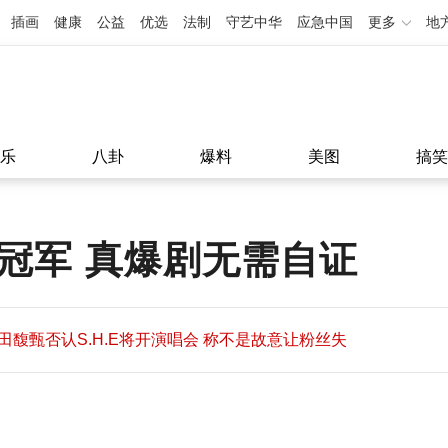
插画
健康
公益
优选
法制
守艺中华
应急中国
更多
地
乐
八卦
爆料
美图
搞笑
冠军 真爆剧无需自证
田馥甄否认S.H.E将开演唱会 称不是故意让粉丝失
望
田馥甄否认S.H.E将开演唱会 称不是故意让粉丝失
11:08
望
11:08