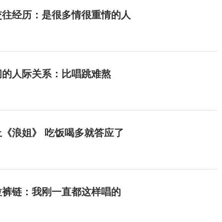
交往经历：是很多情很重情的人
间的人际关系：比唱跳难熬
《浪姐》 吃饭喝多就答应了
拉裤链：我刚一直都这样唱的