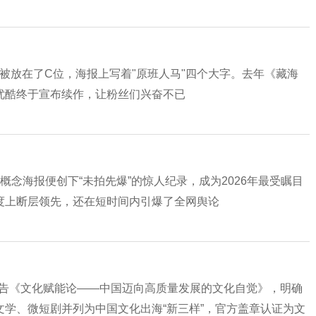
2》被放在了C位，海报上写着"原班人马"四个大字。去年《藏海
优酷终于宣布续作，让粉丝们兴奋不已
念海报便创下“未拍先爆”的惊人纪录，成为2026年最受瞩目
度上断层领先，还在短时间内引爆了全网舆论
库报告《文化赋能论——中国迈向高质量发展的文化自觉》，明确
学、微短剧并列为中国文化出海“新三样”，官方盖章认证为文