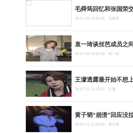
毛舜筠回忆和张国荣
26-07-28 11:00:25
毛舜筠
袁一琦谈丝芭成员之
26-07-28 10:58:28
袁一琦
王濛透露最开始不想上
26-07-21 11:12:57
王濛
黄子韬“崩溃”回应没
26-07-21 11:08:42
黄子韬