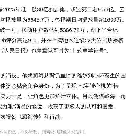
2025年唯一破30亿的剧集，超过第二名9.56亿。云
均播放量为6645.7万，热播期日均播放量超1600万。
突破一万；拉新用户数达到5386.72万，创下平台纪
Db评分高达9.5，并在台湾地区连续52天位居热播榜
《人民日报》也盖章认可其为“中式美学符号”。
别的演技。他将藏海从背负血仇的稚奴到心怀苍生的国
体姿态贴合角色身份，为了呈现“七宝转心机关”特
感染力十足，让角色更加鲜活立体。肖战凭借藏海一角
实力派”演员的地位，收获了更多人的认可和喜爱。
再次祝贺《藏海传》和肖战。
本网授权，不得转载、摘编或以其他方式使用。