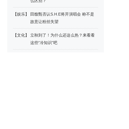
么区别？
【
娱乐
】
田馥甄否认S.H.E将开演唱会 称不是
故意让粉丝失望
【
文化
】
立秋到了！为什么还这么热？来看看
这些“冷知识”吧