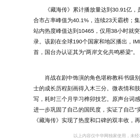
《藏海传》累计播放量达到30.91亿，是
合市占率峰值为40.1%，连续23天霸榜；集
站内热度峰值达到10465，仅用38小时就
录。该剧在全球190个国家和地区播出，IM
首，国台办认证其为“两岸文化共鸣桥梁”。
肖战在剧中饰演的角色堪称教科书级
士的成长历程刻画得入木三分。微表情和肢
写，耗时三个月学习榫卯技艺。原声台词
进一步巩固了自己的国民度，实证了自己“
《藏海传》实现了热度和口碑的双丰收，
以上内容仅中华网独家使用，未经