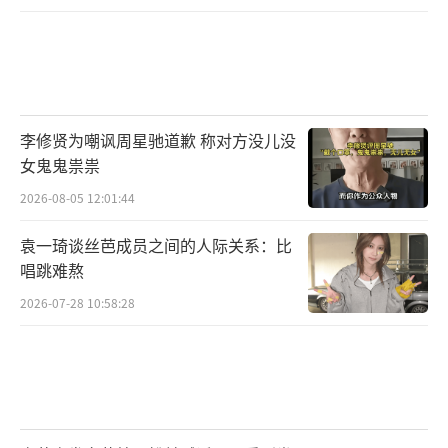
李修贤为嘲讽周星驰道歉 称对方没儿没
女鬼鬼祟祟
2026-08-05 12:01:44
袁一琦谈丝芭成员之间的人际关系：比
唱跳难熬
2026-07-28 10:58:28