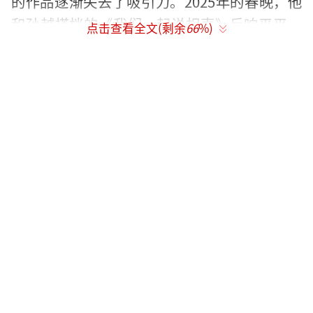
的作品逐渐失去了吸引力。2025年的春晚，他
和孙越搭档的《我们一起说相声》反响平平，
点击查看全文(剩余
66
%)
甚至有网友当场建议他别再上春晚。
实际上，网友们对岳云鹏的不满早有苗
头。他的作品常常重复旧梗，要么调侃孙越的
体重，要么反复说“我的天呐”。他自己也承
认压力巨大，甚至出现失眠和脑供血不足的情
况。尽管如此，网友们依然不买账，认为他应
该退出春晚，把机会留给更有创意的人。
岳云鹏近年来将重心放在多栖发展上，拍
了多部影视剧，参加多档综艺节目，还开巡回
演唱会。然而，这些活动并未提升他在相声领
域的表现，反而让观众对他产生了审美疲劳，