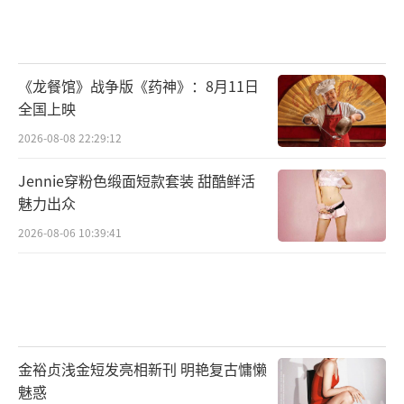
《龙餐馆》战争版《药神》：8月11日
全国上映
2026-08-08 22:29:12
Jennie穿粉色缎面短款套装 甜酷鲜活
魅力出众
2026-08-06 10:39:41
金裕贞浅金短发亮相新刊 明艳复古慵懒
魅惑