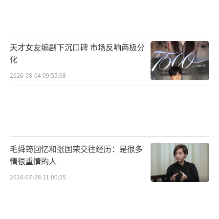
机会，同时也让他自己有时间好好打磨相声作
品。
距离过年还有一个多月，春晚的筹备已经
天才女友编剧下沉口碑 市场反响两极分
进入关键阶段。岳云鹏的缺席带来了“清
化
净”，而专业新人的加入则带来了新的期待。
2026-08-04 09:55:08
无论如何，观众最希望的是能在除夕夜看到用
心制作的节目，无论是相声、小品还是舞蹈，
只要够专业、够真诚，就能让大家会心一笑。
（责任编辑：0882）
毛舜筠回忆和张国荣交往经历：是很多
情很重情的人
2026-07-28 11:00:25