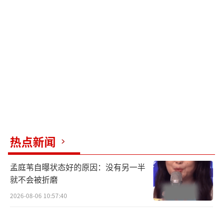
给他贴上了“春晚混子”、“综艺混子”的标
签。
与此同时，2026年央视春晚的彩排路透显
示，今年的语言类节目将迎来不少专业喜剧人
的加盟，不再依赖流量明星凑数。闫佩伦、高
海宝和泰维等喜剧演员的加入，让观众充满期
待。特别是沈腾和马丽这对“沈马组合”的回
归，更是让人感到安心。舞蹈节目方面，唐诗
逸的再次登场也为晚会增色不少。
热点新闻
岳云鹏宣布不上春晚后，虽然有人为他感
孟庭苇自曝状态好的原因：没有另一半
到委屈，但更多网友认为这是个明智的选择。
就不会被折磨
观众对春晚的要求很简单：希望看到专业且用
2026-08-06 10:57:40
心的作品。岳云鹏的缺席或许给了新人更多的