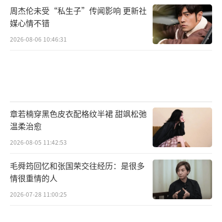
周杰伦未受“私生子”传闻影响 更新社
媒心情不错
2026-08-06 10:46:31
章若楠穿黑色皮衣配格纹半裙 甜飒松弛
温柔治愈
2026-08-05 11:42:53
毛舜筠回忆和张国荣交往经历：是很多
情很重情的人
2026-07-28 11:00:25