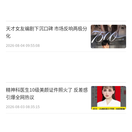
这种情况令人感到遗憾。希望大家多关注她在
跳水上的表现，少盯着她的私生活。给她足够
的自由和空间，让她享受属于自己的生活。这
天才女友编剧下沉口碑 市场反响两极分
么温暖、善良、坚强的姑娘，值得所有美好的
化
一切。
2026-08-04 09:55:08
（责任编辑：0882）
精神科医生10级美颜证件照火了 反差感
引爆全网热议
2026-08-03 08:35:15