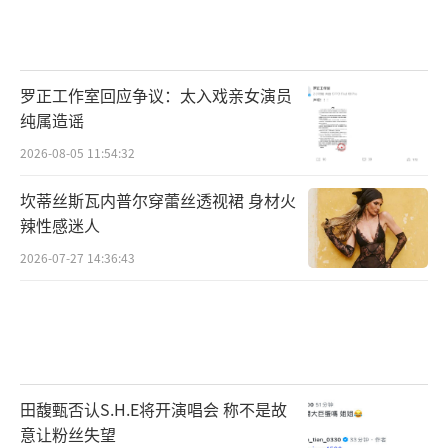
罗正工作室回应争议：太入戏亲女演员
纯属造谣
2026-08-05 11:54:32
坎蒂丝斯瓦内普尔穿蕾丝透视裙 身材火
辣性感迷人
2026-07-27 14:36:43
田馥甄否认S.H.E将开演唱会 称不是故
意让粉丝失望