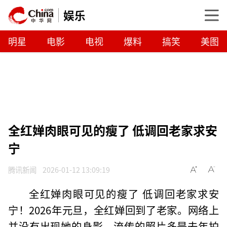
娱乐
明星
电影
电视
爆料
搞笑
美图
全红婵肉眼可见的瘦了 低调回老家求安
宁
腾讯新闻
2026-01-12 13:09:19
全红婵肉眼可见的瘦了 低调回老家求安
宁！2026年元旦，全红婵回到了老家。网络上
并没有出现她的身影，流传的照片多是去年拍