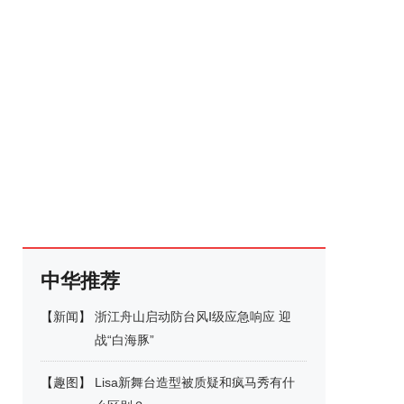
中华推荐
【
新闻
】
浙江舟山启动防台风Ⅰ级应急响应 迎
战“白海豚”
【
趣图
】
Lisa新舞台造型被质疑和疯马秀有什