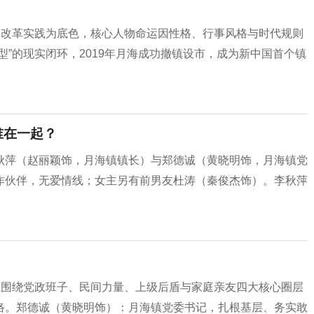
的改革实践为底色，核心人物命运因性格、行事风格与时代规则
型”的现实闭环，2019年月海成功撤镇设市，成为新中国首个镇
谁在一起？
秋萍（赵丽颖饰，月海镇镇长）与郑德诚（黄晓明饰，月海镇党
作伙伴，无爱情线；女主另有前男友杜涛（秦俊杰饰）。李秋萍
系围绕党政班子、民间力量、上级后盾与家庭亲友四大核心圈层
络。郑德诚（黄晓明饰）：月海镇党委书记，扎根基层、务实敢