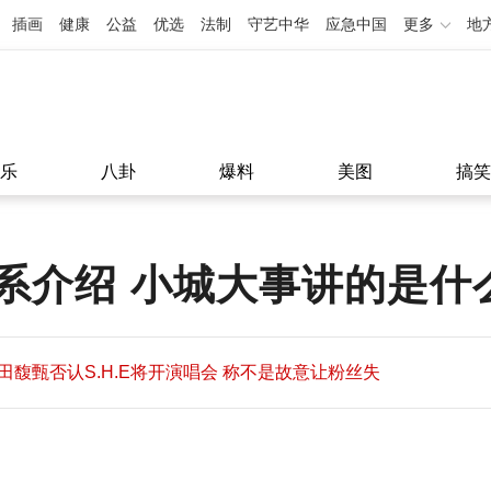
插画
健康
公益
优选
法制
守艺中华
应急中国
更多
地
乐
八卦
爆料
美图
搞笑
系介绍 小城大事讲的是什
田馥甄否认S.H.E将开演唱会 称不是故意让粉丝失
望
田馥甄否认S.H.E将开演唱会 称不是故意让粉丝失
11:08
望
11:08