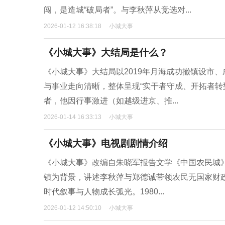
闯，是造城“破局者”。与李秋萍从竞选对...
2026-01-12 16:38:18
小城大事
《小城大事》大结局是什么？
《小城大事》大结局以2019年月海成功撤镇设市
与事业走向清晰，整体呈现“实干者守成、开拓者转
者，他因行事激进（如越级进京、推...
2026-01-14 16:33:13
小城大事
《小城大事》电视剧剧情介绍
《小城大事》改编自朱晓军报告文学《中国农民城》
镇为背景，讲述李秋萍与郑德诚带领农民无国家财政
时代叙事与人物成长弧光。1980...
2026-01-12 14:50:10
小城大事