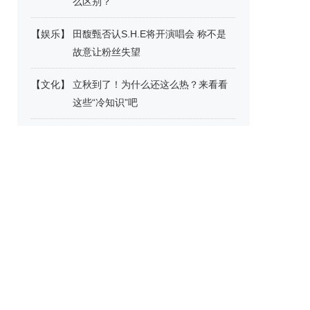
么区别？
【
娱乐
】
田馥甄否认S.H.E将开演唱会 称不是
故意让粉丝失望
【
文化
】
立秋到了！为什么还这么热？来看看
这些“冷知识”吧