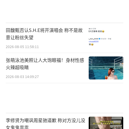
田馥甄否认S.H.E将开演唱会 称不是故
意让粉丝失望
2026-08-05 11:58:11
张萌泳池美照让人大饱眼福！身材性感
火辣超吸睛
2026-08-03 14:09:27
李修贤为嘲讽周星驰道歉 称对方没儿没
女鬼鬼祟祟