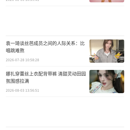
袁一琦谈丝芭成员之间的人际关系：比
唱跳难熬
2026-07-28 10:58:28
娜扎穿蕾丝上衣配背带裤 清甜灵动田园
氛围感拉满
2026-08-03 13:56:51