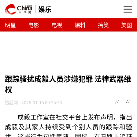
娱乐
明星
电影
电视
爆料
搞笑
美图
跟踪骚扰成毅人员涉嫌犯罪 法律武器维
权
搜狐网
2026-01-15 09:25:43
成毅工作室在社交平台上发布声明，指出
成毅及其家人持续受到个别人员的跟踪和骚
扰。这些行为包括尾随、围堵，在马路上追赶