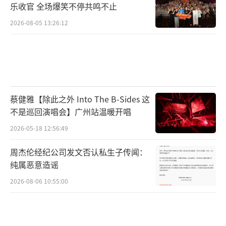
乐收官 全场爆笑不停共鸣不止
2026-08-05 13:26:12
蔡健雅【除此之外 Into The B-Sides 这
不是巡回演唱会】广州站温暖开唱
2026-05-18 12:56:49
周杰伦经纪公司发文否认私生子传闻：
纯属恶意造谣
2026-08-06 10:55:00