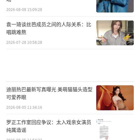
2026-08-08 15:09:28
袁一琦谈丝芭成员之间的人际关系：比
唱跳难熬
2026-07-28 10:58:28
迪丽热巴最新写真曝光 美萌猫猫头造型
可爱养眼
2026-08-05 11:34:16
罗正工作室回应争议：太入戏亲女演员
纯属造谣
2026-08-05 11:54:32