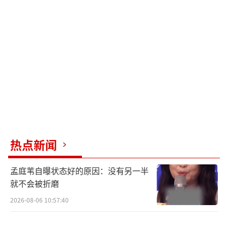
《丝路马影》，展现“一带一路”和“马元
素”。湘超、苏超、赣超和村超的球员球迷将
与李玉刚合作演唱《心忧天下》，诠释中国精
神。蔡明、沙溢、白鹿、秦海璐、王玉雯、李
飞、丁禹兮将带来小品《象棋村甲》。马丽和
沈腾将再度合作政法题材小品，聚焦社会议
题，再现“沈马”喜剧效果。李沁、王安宇、
张杰将演唱《李》《王》《张》等百家姓歌
曲，凝聚全球华人。张一一将与许知远、任正
热点新闻
非、雷军、梁文锋、王兴兴等人进行访谈节目
孟庭苇自曝状态好的原因：没有另一半
《看见2026》。马跃和柳岩入选春晚主持阵
就不会被折磨
容，彰显央视“开放办春晚”的胸怀格局。
（责
2026-08-06 10:57:40
任编辑：zx0001）