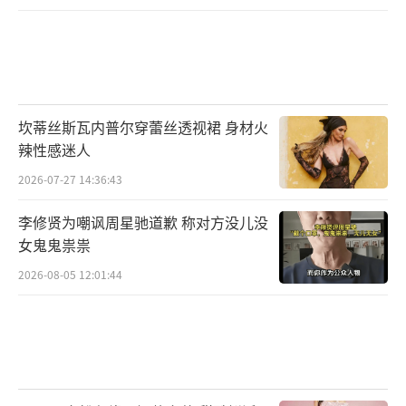
坎蒂丝斯瓦内普尔穿蕾丝透视裙 身材火
辣性感迷人
2026-07-27 14:36:43
李修贤为嘲讽周星驰道歉 称对方没儿没
女鬼鬼祟祟
2026-08-05 12:01:44