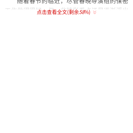
随着春节的临近，尽管春晚导演组的保密
工作做得很好，但一些精彩看点还是逐渐浮出
点击查看全文(剩余
58
%)
水面。据内部知情人士透露，2026丙午马年春
晚将有以下亮点：
“农民文学奖”得主和“农民作家村”驻
村作家将登上春晚舞台，助力乡村文化振兴。
魔术师邓男子和主持人柳岩将表演魔术《见
证“骐骥”》，在春晚现场变出马。马凡舒和
《西游记》中的“白龙马”将朗诵张一一创作
的马年贺岁赋《马赋》，体现文化自信。乡村
振兴国家战略主题歌曲《和美乡村》将在央视
《新闻联播》播出后再次登上春晚。全国首
台“乡愁”主题实景旅游演艺主题曲《乡愁宜
春》也将亮相。青年舞蹈家唐诗逸领衔古典舞