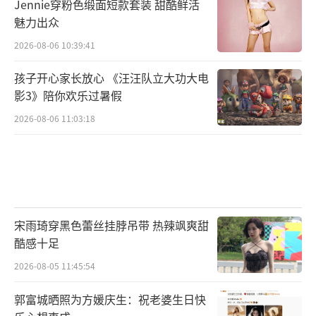
Jennie穿粉色缎面短款套装 甜酷鲜活
魅力出众
2026-08-06 10:39:41
孩子开心家长放心 《汪汪队立大功大电
影3》陪你欢乐过暑假
2026-08-06 11:03:18
宋雨琦穿黑色蕾丝挂脖吊带 热辣飒爽甜
酷感十足
2026-08-05 11:45:54
郭富城晒照为方媛庆生：祝老婆生日快