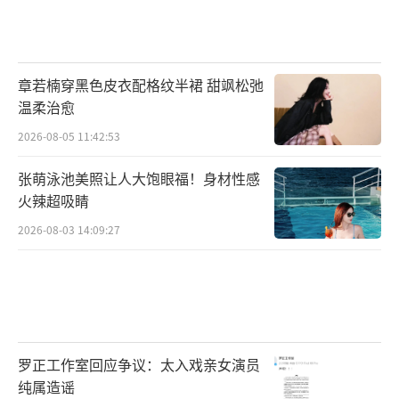
章若楠穿黑色皮衣配格纹半裙 甜飒松弛
温柔治愈
2026-08-05 11:42:53
张萌泳池美照让人大饱眼福！身材性感
火辣超吸睛
2026-08-03 14:09:27
罗正工作室回应争议：太入戏亲女演员
纯属造谣