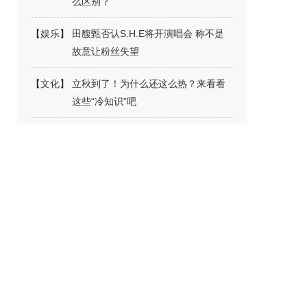
么区别？
【
娱乐
】
田馥甄否认S.H.E将开演唱会 称不是
故意让粉丝失望
【
文化
】
立秋到了！为什么还这么热？来看看
这些“冷知识”吧