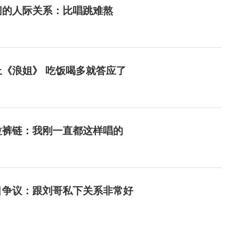
间的人际关系：比唱跳难熬
《浪姐》 吃饭喝多就答应了
拉裤链：我刚一直都这样唱的
目争议：跟刘哥私下关系非常好