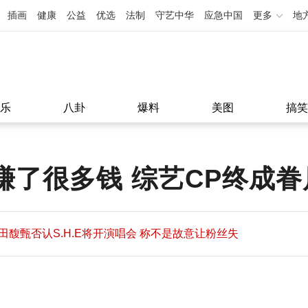
插画
健康
公益
优选
法制
守艺中华
应急中国
更多
地
乐
八卦
爆料
美图
搞笑
赚了很多钱 综艺CP终成眷属
田馥甄否认S.H.E将开演唱会 称不是故意让粉丝失
望
田馥甄否认S.H.E将开演唱会 称不是故意让粉丝失
11:08
望
11:08