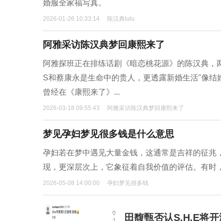
婚服全家福写真。
2026-01-26 10:33:14
陈汉典lulu
阿雅采访陈汉典梦回康熙来了
阿雅探班正在排练话剧《暗恋桃花源》的陈汉典，
S和蔡康永是生命中的贵人，更透露新婚生活"像结
曾经在《康熙来了》...
2026-03-18 09:55:43
阿雅采访陈汉典梦回康熙来了
梦见孕妇梦见很多钱是什么意思
孕妇若在梦中遇见大量金钱，这通常是吉祥的征兆
现，更深层次上，它象征着自我价值的评估。有时
2026-05-08 14:00:00
孕妇梦见很多钱
田馥甄否认S.H.E将