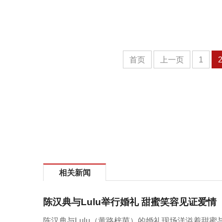
首页
上一页
1
相关新闻
陈汉典与Lulu举行婚礼 甜蜜笑容见证爱情
陈汉典与Lulu（黄路梓茵）的婚礼现场洋溢着甜