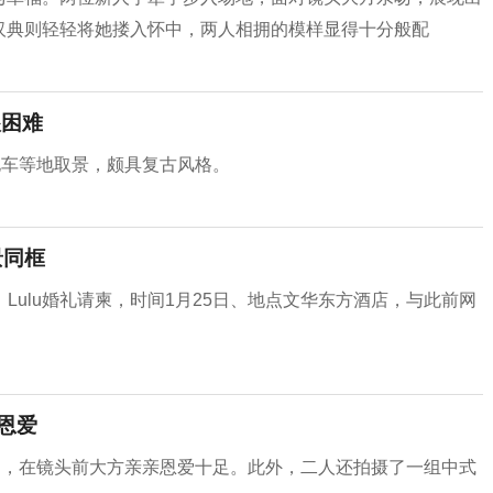
陈汉典则轻轻将她搂入怀中，两人相拥的模样显得十分般配
很困难
电车等地取景，颇具复古风格。
景同框
ulu婚礼请柬，时间1月25日、地点文华东方酒店，与此前网
恩爱
入场，在镜头前大方亲亲恩爱十足。此外，二人还拍摄了一组中式