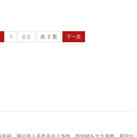
2
3
全文
共
3
页
下一页
蜜与幸福。两位新人手牵手步入场地，面对镜头大方亲吻，展现出