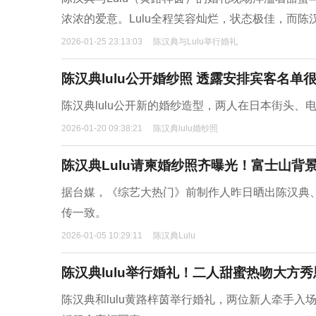
浓浓的爱意。Lulu全程笑容灿烂，状态极佳，而
2026-01-25 23:13:03
陈汉典与Lulu举行婚礼
陈汉典lulu公开婚纱照 透露安排宾客名单
陈汉典lulu公开新的婚纱造型，两人在日本街头、
2026-01-20 09:38:21
陈汉典lulu婚纱照
陈汉典Lulu请柬婚纱照齐曝光！富士山背
据台媒，《综艺大热门》前制作人昨日晒出陈汉典、L
传一致。
2026-01-05 10:29:11
陈汉典Lulu
陈汉典lulu举行婚礼！二人甜蜜热吻大方秀
陈汉典和lulu黄路梓茵举行婚礼，两位新人牵手