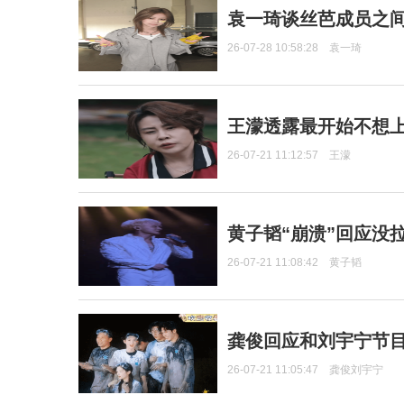
袁一琦谈丝芭成员之
26-07-28 10:58:28
袁一琦
王濛透露最开始不想上
26-07-21 11:12:57
王濛
黄子韬“崩溃”回应没
26-07-21 11:08:42
黄子韬
龚俊回应和刘宇宁节
26-07-21 11:05:47
龚俊刘宇宁