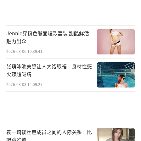
Jennie穿粉色缎面短款套装 甜酷鲜活
魅力出众
2026-08-06 10:39:41
张萌泳池美照让人大饱眼福！身材性感
火辣超吸睛
2026-08-03 14:09:27
袁一琦谈丝芭成员之间的人际关系：比
唱跳难熬