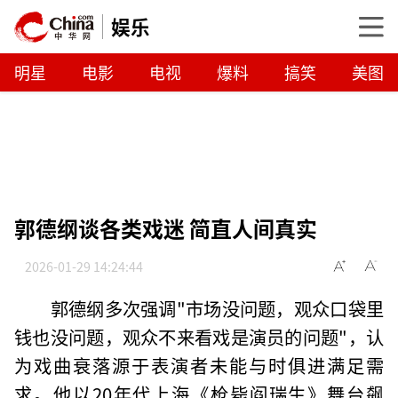
娱乐
明星
电影
电视
爆料
搞笑
美图
郭德纲谈各类戏迷 简直人间真实
2026-01-29 14:24:44
郭德纲多次强调"市场没问题，观众口袋里
钱也没问题，观众不来看戏是演员的问题"，认
为戏曲衰落源于表演者未能与时俱进满足需
求。他以20年代上海《枪毙阎瑞生》舞台飙