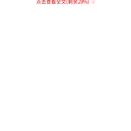
2025年成立的麒麟阁戏友会引发争议：
点击查看全文(剩余
28
%)
郭德纲称为"真爱戏的人搭台"，通过见面
会解答唱腔流派（如西皮流水与快板区别）、
回应"掉板"质疑等专业问题。
有观点指出此类组织绑定核心消费群体
（如鼓曲社后援会贡献超1/3票务复购），被指
将情怀转化为商业资源。
（责任编辑：zx0176）