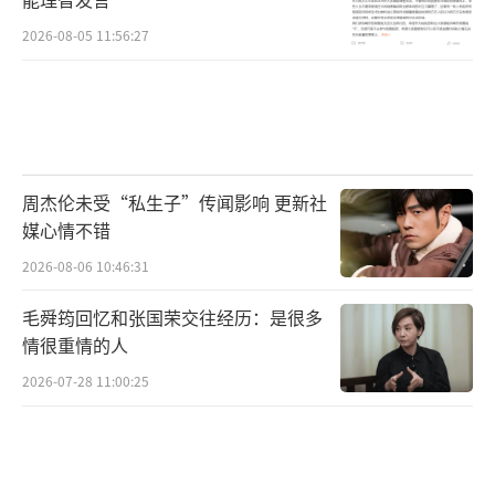
的身影，而能在评论区听他讲一句“手机要放
2026-08-05 11:56:27
低一点”。明星从神坛走下，成为可对话
的“电子邻居”。这种亲近感不是靠滤镜堆
砌，而是靠时间沉淀出的信任。
未来，这样的互动或将常态化。更多资深
演员可能加入这场“数字返乡”。他们带来的
周杰伦未受“私生子”传闻影响 更新社
媒心情不错
不只是流量，更是一种文化锚点——在信息洪流
2026-08-06 10:46:31
中，提醒我们曾共同热爱过什么。成龙的首条
视频结尾，他说：“我不是来宣传电影的，我
毛舜筠回忆和张国荣交往经历：是很多
是来交朋友的。”这句话轻巧，却重若千钧。
情很重情的人
在一个习惯速朽的时代，有人愿意用最慢的方
2026-07-28 11:00:25
式重建连接。而这，或许正是我们如此动容的
原因。
（责任编辑：zx0001）