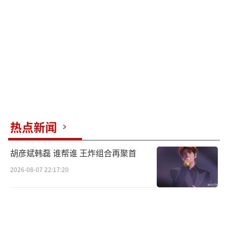
简单的社交互动，而是一次集体记忆的唤醒。
有网友翻出成龙寄给金喜善的手写信，信中用
英文写着：“The joy and companionship ha
ve never changed.”（欢乐与陪伴从未改变）
——这句二十年前的承诺，在2026年初的评论
区得到了回响。
成龙此次入驻并非心血来潮。尽管他过去
热点新闻
在微博等平台已有曝光，但小红书是他首次
以“生活分享者”身份系统性运营的阵地。账
胡彦斌韩磊 谁帮谁 王炸组合再聚首
号简介写着：“用最快乐的方式，做最认真的
2026-08-07 22:17:20
事。”他分享健身日常、养花心得、撸狗片
段，甚至请教网友如何改善ADHD症状，风格真
实自然，毫无架子。他选择在妻子林凤娇生日