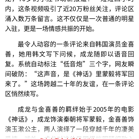
内，这条视频吸引了近20万粉丝关注，评论区
涌入数万条留言。这不仅仅是一次普通的明星
入驻，更是一场情感共振的开始。
最令人动容的一条评论来自韩国演员金喜
善，她用韩文写下问候，成龙随即以语音回
复。系统自动标注“低音炮”三个字，网友瞬
间破防：“这声音，是《神话》里蒙毅将军回
来了。”这场跨越二十年的友谊，在一条评论
区悄然续写。
成龙与金喜善的羁绊始于2005年的电影
《神话》，成龙饰演秦朝将军蒙毅，金喜善饰
演玉漱公主，两人演绎了一段穿越千年的凄美
爱情。戏外，成龙对这位异国搭档照顾细致入