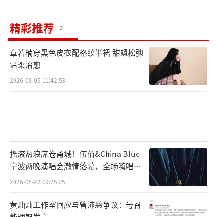
情感共鸣场”。它不再只卖货，更卖情绪价
值。经典IP的入驻，激活的是用户对时代记忆
精彩推荐
的集体认同。张曼玉的独白像电影镜头，成龙
章若楠穿黑色皮衣配格纹半裙 甜飒松弛
的语音像老友聊天，王祖贤的日常如静物画——
温柔治愈
他们不带货，却带来了稀缺的“真实感”。
2026-08-05 11:42:53
这种转型也回应了平台用户的深层需求。
在算法推送日益精准、内容同质化严重的今
天，人们渴望看到有厚度、有温度的生命状
态。70岁的成龙教你怎么自拍，60岁的张曼玉
摇滚热浪席卷甬城！伍佰&China Blue
教你如何穿出气质，50多岁的王祖贤告诉你怎
宁波两晚演唱会激情落幕，全场嗨唱氛
样安静生活——这些内容本身，就是对抗浮躁的
围炸裂
2026-05-22 09:25:25
解药。对普通用户而言，成龙们的出现改变
了“追星”的意义。我们不再只能仰望红毯上
黄灿灿工作室回应与曾沛慈争议：号召
能理智发言