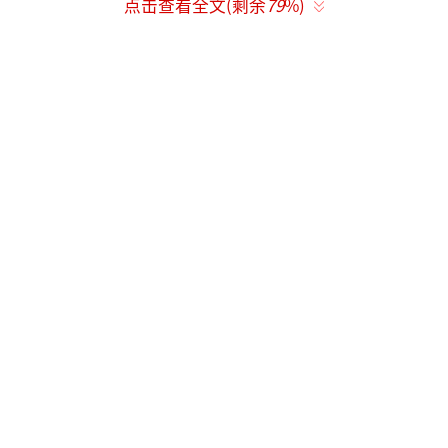
点击查看全文(剩余
79
%)
微：零下25度拍摄时，金喜善晕倒，他抱起她
狂奔回酒店，搓手两小时为她取暖；得知她想
家，他特意空运韩国泡菜和炒年糕到片场，还
笨拙地学韩语与她交流。这些细节早已成为影
迷口中的佳话。2006年成龙60岁生日演唱会，
他专程派专机接金喜善赴港，两人合唱《美丽
的神话》，台下观众泪目。2023年，他们再度
合作电影《传说》，延续那份跨越时空的情
愫。而就在2025年底，金喜善在小红书重唱
《美丽的神话》，用中文说“大家好”，被视
作一次温柔的预热。
当她在成龙首条视频下留言，他以标志性
嗓音回应时，公众的情绪被彻底点燃。这不是