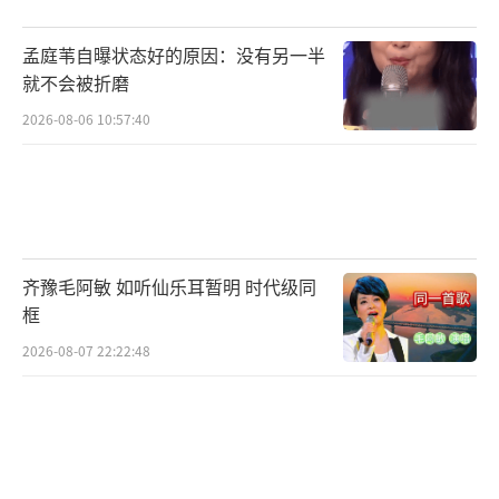
当天开通账号，这一细节被网友捕捉，评论区
迅速演变为一场温情的生日祝福接力。没有刻
孟庭苇自曝状态好的原因：没有另一半
意宣传，却处处体现用心。他称粉丝为“mom
就不会被折磨
o”，主动向姚晨请教自拍技巧——“手机放下
2026-08-06 10:57:40
巴下面，脸会显小”——虽未回应，但那份谦逊
的学习姿态拉近了与年轻一代的距离。
这场入驻背后，是小红书平台生态的悄然
转变。过去，这里以年轻偶像、美妆博主和素
齐豫毛阿敏 如听仙乐耳暂明 时代级同
人种草为主。但自2025年起，平台开始系统性
框
引入经典影星。8月，60岁的张曼玉入驻，首条
2026-08-07 22:22:48
穿搭视频1分钟获77万点赞；几乎同期，王祖贤
也以“艾灸馆主理人”身份分享日常，强
调“爱自己，过平常生活”。这些动作并非偶
然，小红书正从“Z世代聚集地”转向“全龄层