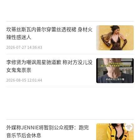
坎蒂丝斯瓦内普尔穿蕾丝透视裙 身材火
辣性感迷人
2026-07-27 14:36:43
李修贤为嘲讽周星驰道歉 称对方没儿没
女鬼鬼祟祟
2026-08-05 12:01:44
外媒称JENNIE将暂别公众视野：跑完
音乐节后会休息