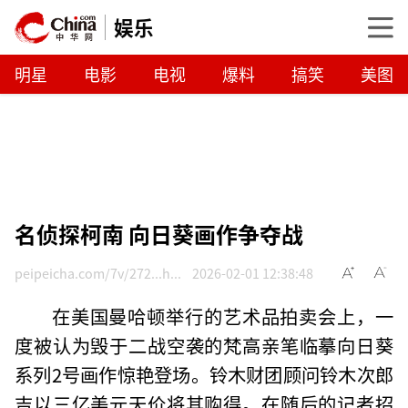
娱乐
明星
电影
电视
爆料
搞笑
美图
名侦探柯南 向日葵画作争夺战
peipeicha.com/7v/272...h...
2026-02-01 12:38:48
在美国曼哈顿举行的艺术品拍卖会上，一
度被认为毁于二战空袭的梵高亲笔临摹向日葵
系列2号画作惊艳登场。铃木财团顾问铃木次郎
吉以三亿美元天价将其购得。在随后的记者招