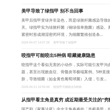
美甲导致了绿指甲 别不当回事
美甲后指甲变绿并非染色，而是绿脓杆菌感染导致的
关。绿指甲实为绿脓杆菌（铜绿假单胞菌）感染。
紧密时形成潮湿密闭环境，为细菌繁殖创造条...
2026-04-07 14:07:28
美甲导致了绿指甲
咬指甲可能咬出5种病 暗藏健康隐患
咬指甲这个看似无害的小动作，实际可能引发甲沟
题，甚至出现败血症、骨髓炎等极端案例。5种直
肤，导致细菌（如金黄色葡萄球菌）入侵，引发...
2026-04-21 10:50:49
咬指甲可能咬出5种病
从指甲看主角是真穷 成近期最受关注的"穷
国产剧《家事法庭》中女主角秦睿的「半截美甲」