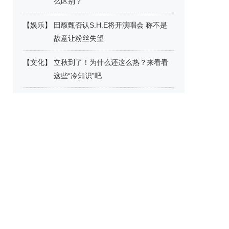
么区别？
【
娱乐
】
田馥甄否认S.H.E将开演唱会 称不是
故意让粉丝失望
【
文化
】
立秋到了！为什么还这么热？来看看
这些“冷知识”吧