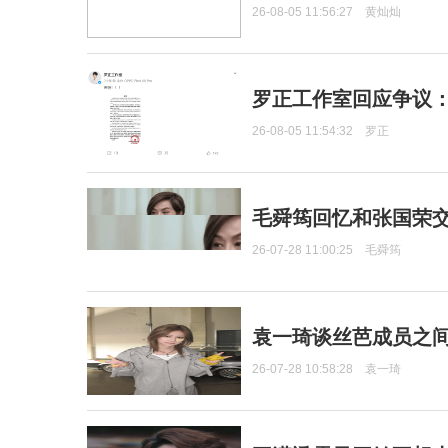
26-08-05 11:56:27
黄灿灿
罗正工作室回应争议
26-08-05 11:54:32
罗正
毛舜筠回忆和张国荣
26-07-28 11:00:25
毛舜筠
袁一琦谈丝芭成员之
26-07-28 10:58:28
袁一琦