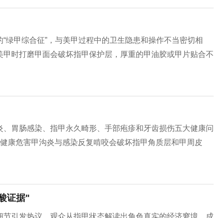
“绿甲综合征”，与美甲过程中的卫生隐患和操作不当密切相
美甲时打磨甲面会破坏指甲保护层，厚重的甲油胶或甲片贴合不
炎、胃肠感染、指甲永久畸形、手部疱疹和牙齿损伤五大健康问
接健康危害甲沟炎与感染反复啃咬会破坏指甲角质层和甲周皮
酸证据"
细节引发热议，观众从指甲状态解读出角色真实的经济窘境，成