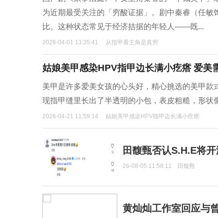
为近期最受关注的「穷酸证据」。剧中秦睿（任敏
比。这种状态常见于经济拮据的年轻人——既...
2026-04-01 13:35:41
从指甲看主角是真穷
姑娘美甲感染HPV指甲边长满小疙瘩 爱美
美甲是许多爱美女孩的心头好，精心挑选的美甲款
现指甲缝里长出了半透明的小包，表皮粗糙，形状
2026-04-21 11:59:14
姑娘美甲感染HPV指甲边长满小疙瘩
田馥甄否认S.H.E将
26-08-05 11:58:11
田馥甄
黄灿灿工作室回应与