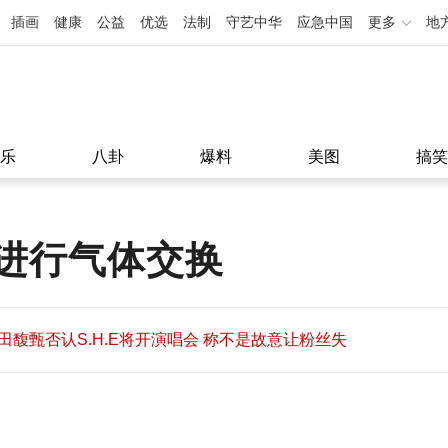
插画
健康
公益
优选
法制
守艺中华
应急中国
更多
地
乐
八卦
爆料
美图
搞笑
进行气体交换
田馥甄否认S.H.E将开演唱会 称不是故意让粉丝失
望
田馥甄否认S.H.E将开演唱会 称不是故意让粉丝失
11:08
望
11:08