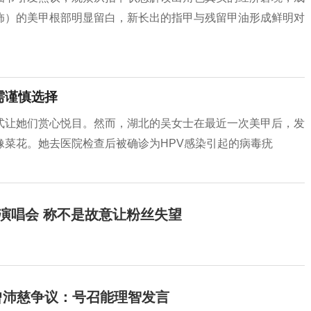
饰）的美甲根部明显留白，新长出的指甲与残留甲油形成鲜明对
需谨慎选择
式让她们赏心悦目。然而，湖北的吴女士在最近一次美甲后，发
像菜花。她去医院检查后被确诊为HPV感染引起的病毒疣
开演唱会 称不是故意让粉丝失望
曾沛慈争议：号召能理智发言