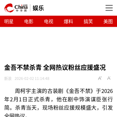
娱乐
明星
电影
电视
爆料
搞笑
美图
金吾不禁杀青 全网热议粉丝应援盛况
新浪
2026-02-02 11:14:48
周柯宇主演的古装剧《金吾不禁》于2026
年2月1日正式杀青，他在剧中饰演谋臣张行
简。杀青当天，现场粉丝应援规模盛大，引发
全网热议。