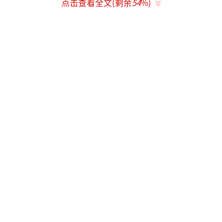
点击查看全文(剩余
54
%)
财”，并叮嘱粉丝“早早回家过年”。
剧中角色张行简被设定为表面清贵文官、
实则腹黑权谋家，涉及水利改革、扶持寒门等
情节，与赵晴饰演的女将军组成“女强男智”C
P。为了贴合角色，周柯宇减重10斤，瘦削身形
强化了文官的清冷感。他还亲自完成了挽剑
花、策马等动作戏，在雨中镣铐戏中展现
了“破碎感”。
该剧自2025年10月底开机，历时三个月完
成拍摄。周柯宇在拍摄期间密集排戏，曾被拍
到化妆间隙研读剧本。
剧集采用非遗甲胄复原和XR虚拟拍摄技