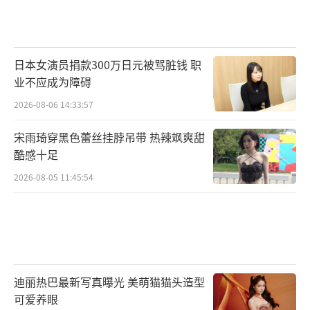
日本女演员捐款300万日元被骂脏钱 职
业不应成为障碍
2026-08-06 14:33:57
宋雨琦穿黑色蕾丝挂脖吊带 热辣飒爽甜
酷感十足
2026-08-05 11:45:54
迪丽热巴最新写真曝光 美萌猫猫头造型
可爱养眼