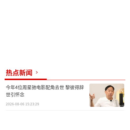
术，樱花树场景备受期待。该剧已入选2026年
爱奇艺新生片单。周柯宇在杀青次日发布倒计
时动态，暗示工作收尾。粉丝呼吁他“多秀大
长腿，回归现代人”。
全网话题“周柯宇金吾不禁杀青”登上热
搜，网友感慨“开机时500人到场，杀青达300
0人，见证人气跃升”。剧组具体播出时间及表
热点新闻
演细节需以正片为准。
（责任编辑：0882）
今年4位周星驰电影配角去世 黎彼得辞
世引怀念
2026-08-06 15:23:29