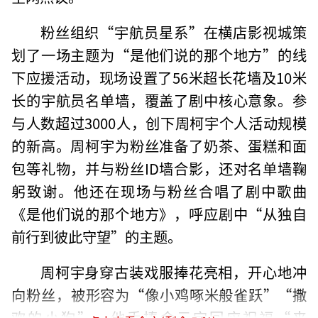
粉丝组织“宇航员星系”在横店影视城策
划了一场主题为“是他们说的那个地方”的线
下应援活动，现场设置了56米超长花墙及10米
长的宇航员名单墙，覆盖了剧中核心意象。参
与人数超过3000人，创下周柯宇个人活动规模
的新高。周柯宇为粉丝准备了奶茶、蛋糕和面
包等礼物，并与粉丝ID墙合影，还对名单墙鞠
躬致谢。他还在现场与粉丝合唱了剧中歌曲
《是他们说的那个地方》，呼应剧中“从独自
前行到彼此守望”的主题。
周柯宇身穿古装戏服捧花亮相，开心地冲
向粉丝，被形容为“像小鸡啄米般雀跃”“撒
欢的小狗”。他手捧金元宝回应祝福“来