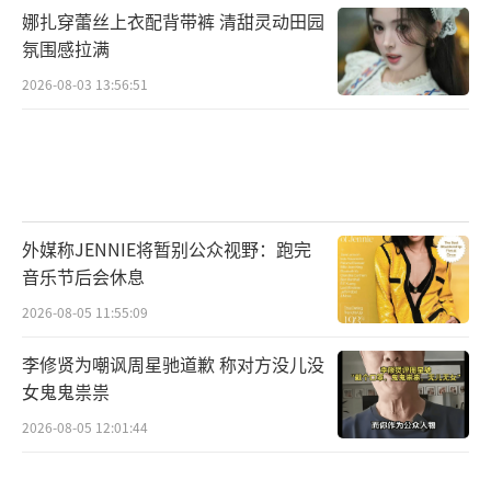
娜扎穿蕾丝上衣配背带裤 清甜灵动田园
氛围感拉满
2026-08-03 13:56:51
外媒称JENNIE将暂别公众视野：跑完
音乐节后会休息
2026-08-05 11:55:09
李修贤为嘲讽周星驰道歉 称对方没儿没
女鬼鬼祟祟
2026-08-05 12:01:44