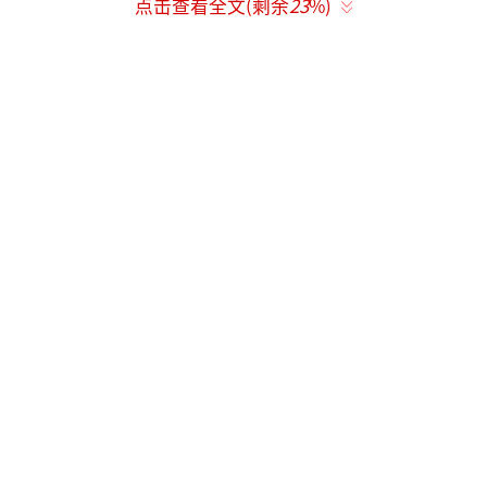
点击查看全文(剩余
23
%)
亚）为核心优势，旗下聚集周迅、舒淇、张婧
仪等“质感演员”。文淇的“清冷故事感”演
技（代表作《嘉年华》《血观音》）与公司调
性高度契合，签约后将填补其“资源不稳
定”的短板。
（责任编辑：zx0176）