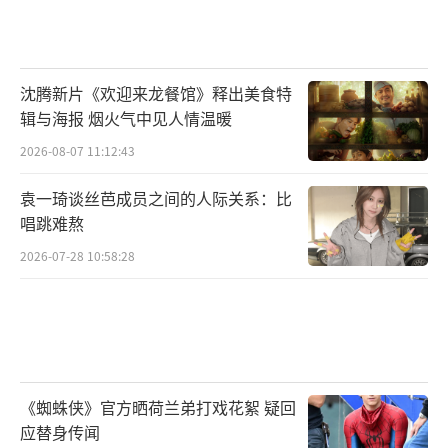
沈腾新片《欢迎来龙餐馆》释出美食特
辑与海报 烟火气中见人情温暖
2026-08-07 11:12:43
袁一琦谈丝芭成员之间的人际关系：比
唱跳难熬
2026-07-28 10:58:28
《蜘蛛侠》官方晒荷兰弟打戏花絮 疑回
应替身传闻