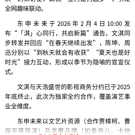
全网趣味联动。
东申未来于2026年2月4日10:00发
布“「淇」心同行，共启新篇”通告，文淇同
步转发并回应“在春天继续出发️”，陈坤、周
迅分别以“到秋天就会有收获”“夏天也是好
时光”接力互动，形成以季节为隐喻的官宣仪
式。
文淇与天浩盛世的影视商务分约已于2025
年底终止，此次为独家全约合作，覆盖演艺事
业全维度。
东申未来以文艺片资源（合作贾樟柯、曹
保平等导演）及高奢品牌（如香奈儿、卡地