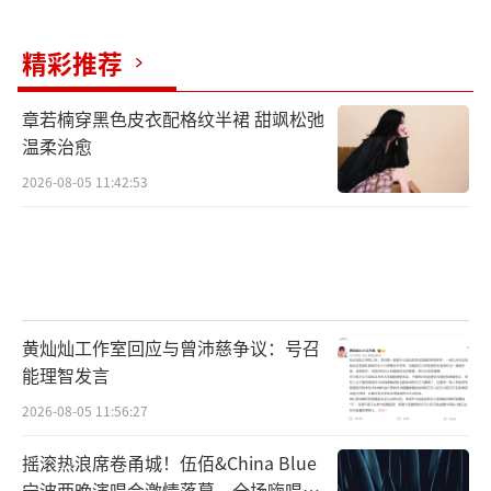
精彩推荐
章若楠穿黑色皮衣配格纹半裙 甜飒松弛
温柔治愈
2026-08-05 11:42:53
黄灿灿工作室回应与曾沛慈争议：号召
能理智发言
2026-08-05 11:56:27
摇滚热浪席卷甬城！伍佰&China Blue
宁波两晚演唱会激情落幕，全场嗨唱氛