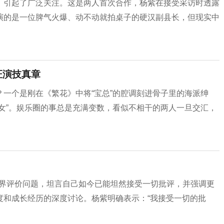
，引起了广泛关注。这是两人首次合作，杨紫在接受采访时透露
演的是一位脾气火爆、动不动就拍桌子的硬汉副县长，但现实中
证演技真章
一个是刚在《繁花》中将“宝总”的腔调刻进骨子里的海派绅
女”。娱乐圈的事总是充满变数，看似不相干的两人一旦交汇，
外界评价问题，坦言自己如今已能坦然接受一切批评，并强调更
度和成长经历的深度讨论。杨紫明确表示：“我接受一切的批