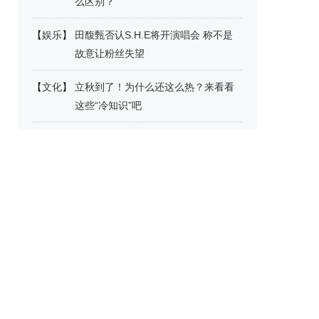
么区别？
【
娱乐
】
田馥甄否认S.H.E将开演唱会 称不是
故意让粉丝失望
【
文化
】
立秋到了！为什么还这么热？来看看
这些“冷知识”吧