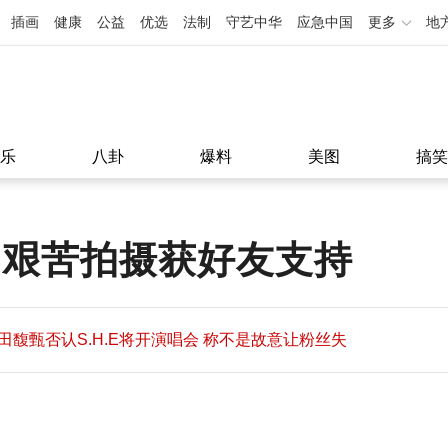
插画
健康
公益
优选
法制
守艺中华
应急中国
更多
地
乐
八卦
爆料
美图
搞笑
 艰苦拍摄获好友支持
田馥甄否认S.H.E将开演唱会 称不是故意让粉丝失
望
田馥甄否认S.H.E将开演唱会 称不是故意让粉丝失
11:08
望
11:08