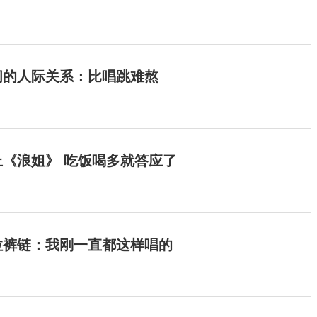
间的人际关系：比唱跳难熬
《浪姐》 吃饭喝多就答应了
拉裤链：我刚一直都这样唱的