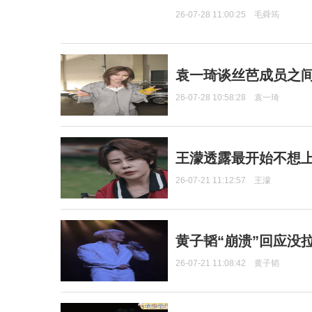
26-07-28 11:00:25
毛舜筠
袁一琦谈丝芭成员之
26-07-28 10:58:28
袁一琦
王濛透露最开始不想上
26-07-21 11:12:57
王濛
黄子韬“崩溃”回应没
26-07-21 11:08:42
黄子韬