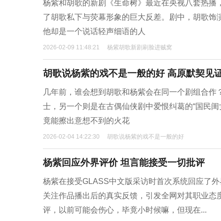
杨紫和胡歌的新剧《生命树》最近在央视八套热播
了胡歌私下与荧幕形象的巨大反差。剧中，胡歌饰
他却是一个说话轻声细语的人
2026-02-09 11:48:21
杨紫胡歌新剧刷脸进贼窝
胡歌说杨紫的戏不是一般的好 高原默契见
几年前，谁会想到胡歌和杨紫会在同一个剧组合作？
士，另一个则是在古偶仙侠剧中爱恨纠葛的“国民闺
竟能擦出意想不到的火花
2026-02-04 14:22:30
胡歌说杨紫的戏不是一般的好
杨紫回应外界评价 坦言能接受一切批评
杨紫在接受GLASS中文版采访时首次系统回应了
关注作品播出后的真实反馈，引发全网对其职业态
评，以前可能会伤心，毕竟小时候嘛，但现在...