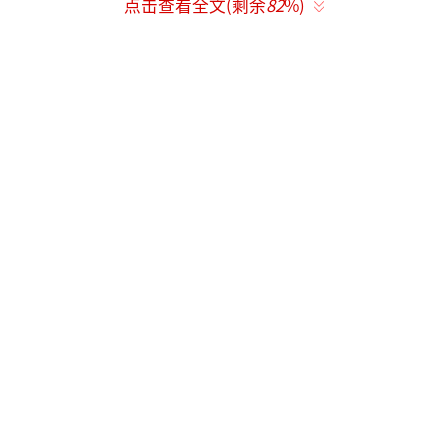
点击查看全文(剩余
82
%)
更别提那白银了，简直是惨烈中的惨烈。
现货白银报价已经跌到76.89美元，日内跌幅直
接扩大到了10%。一天跌去一成，对老百姓来
说简直就是拦腰斩了一刀，看着都让人眼晕。
今天一大早，我去了一趟周边的金店和银
行门口，看看大家的反应。几位平时最爱聊天
的大妈正围着银行门口的电子屏指指点点，其
中一个手里还攥着前两天刚买的银行积存金凭
证，脸都绿了，直拍大腿。“哎呀！我就说
嘛，这几天涨得我都心慌，这一跌，好家伙，
把我的盈利全跌回去了，还倒贴了一点！”一
位大妈一边叹气一边跟我说，“本来想着趁这