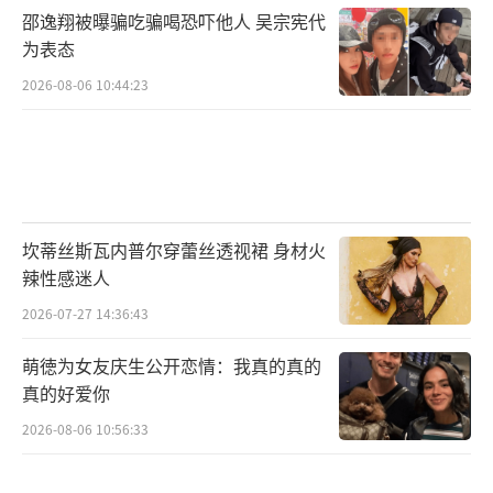
啊，还是得捂在自己最稳妥的口袋里。一觉醒
邵逸翔被曝骗吃骗喝恐吓他人 吴宗宪代
来全跌了黄金白银暴跌引发关注！
（责任编辑：088
为表态
2）
2026-08-06 10:44:23
坎蒂丝斯瓦内普尔穿蕾丝透视裙 身材火
辣性感迷人
2026-07-27 14:36:43
萌徳为女友庆生公开恋情：我真的真的
真的好爱你
2026-08-06 10:56:33