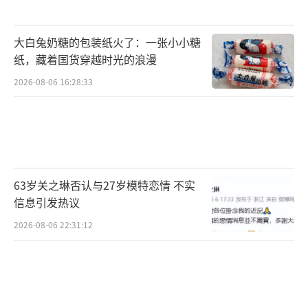
这意味着存美元利息高，钱逐利，像水一样往
高处流。假如你是个大投资家，你会愿意买不
大白兔奶糖的包装纸火了：一张小小糖
生息的金砖，还是愿意把美元存进银行吃高额
纸，藏着国货穿越时光的浪漫
的利息？现在的情况是，美元变“香”了，利
2026-08-06 16:28:33
息变高了，大家觉得持有黄金不划算，就把手
里的黄金抛了，换成美元去吃利息。这一抛，
金价自然就坐滑梯往下跌。
另外，市场里的“恐慌情绪”退潮了。之
63岁关之琳否认与27岁模特恋情 不实
前金价上涨是因为世界局势紧张，大家觉得只
信息引发热议
有买黄金才能躲灾。但现在虽然世界也不太
2026-08-06 22:31:12
平，但最让人担心的那种“大雷”没爆，大家
觉得日子还能照常过。既然日子还能过，死死
抱着黄金干嘛呢？不如卖点黄金，把钱腾出来
去买点股票或者搞实业投资，毕竟那玩意儿看