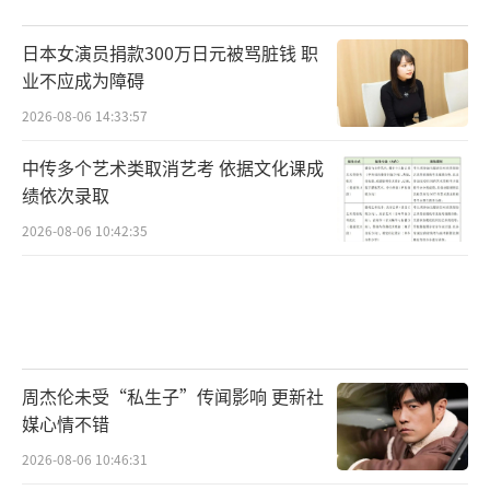
的游戏，咱们小老百姓凑个热闹可以，但千万
日本女演员捐款300万日元被骂脏钱 职
别当真。
业不应成为障碍
2026-08-06 14:33:57
这波暴跌给大家提了个醒：别把鸡蛋都放
在一个篮子里。以前觉得黄金稳，现在看也没
中传多个艺术类取消艺考 依据文化课成
啥是绝对稳的。手里留点活钱，万一有个急用
绩依次录取
也能应个急，比啥都强。
2026-08-06 10:42:35
眼看着要过年了，别盯着红红绿绿的屏幕
叹气。金价跌了，正好金店里的实物金饰可能
会跟着搞优惠活动，要是真有结婚或者送礼刚
需的朋友，这会儿去转悠转悠，没准真能挑个
周杰伦未受“私生子”传闻影响 更新社
物美价廉的好物件。至于想靠这个发财的，还
媒心情不错
是踏踏实实过日子吧，比啥都强。这钱袋子
2026-08-06 10:46:31