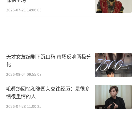
来炒菜的，只要不卖，那就是个数字游戏，该
2026-07-21 14:06:03
戴还是戴，该传还是传，一点儿不耽误事。
但对于那些手痒痒想趁着现在价格低了进
去“抄底”的朋友，要擦亮眼睛。市场像个无
底洞，你永远不知道这一脚踩下去是踩在台阶
天才女友编剧下沉口碑 市场反响两极分
上还是踩空了。别看现在跌了3%、10%，看着
化
诱人，没准明天还得跌。老百姓挣点钱不容
2026-08-04 09:55:08
易，千万别听信小道消息，结果把自己半辈子
毛舜筠回忆和张国荣交往经历：是很多
的积蓄都搭进去。
情很重情的人
2026-07-28 11:00:25
黄金这东西，它就是个避险工具。咱过日
子，最大的本钱不是手里有多少金条，而是有
份稳定的工作，有个健康的身体，还有个和睦
的家庭。金价涨涨跌跌，那是华尔街大鳄们玩