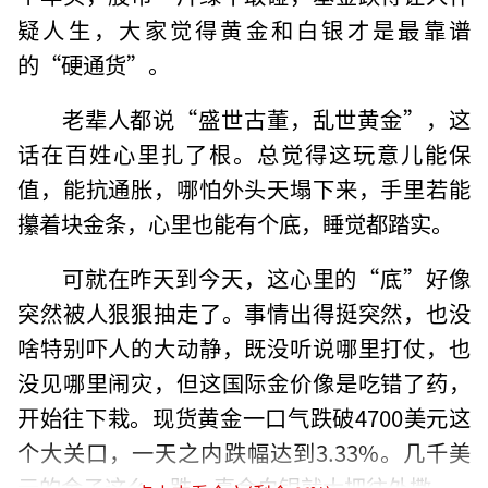
疑人生，大家觉得黄金和白银才是最靠谱
的“硬通货”。
老辈人都说“盛世古董，乱世黄金”，这
话在百姓心里扎了根。总觉得这玩意儿能保
值，能抗通胀，哪怕外头天塌下来，手里若能
攥着块金条，心里也能有个底，睡觉都踏实。
可就在昨天到今天，这心里的“底”好像
突然被人狠狠抽走了。事情出得挺突然，也没
啥特别吓人的大动静，既没听说哪里打仗，也
没见哪里闹灾，但这国际金价像是吃错了药，
开始往下栽。现货黄金一口气跌破4700美元这
个大关口，一天之内跌幅达到3.33%。几千美
元的金子这么一跌，真金白银就大把往外撒。