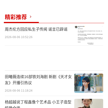
着波动大，但搞不好收益更高。卖的人多了，
买的人少了，金价自然就撑不住了。
精彩推荐
还有一个原因是白银。白银不光是贵金
周杰伦方回应私生子传闻 谣言已辟谣
属，还是工业原料，像造太阳能板、搞电子产
2026-08-06 10:52:26
品都得用它。所以白银的价格不光看钱多钱
少，还得看工厂干不干活。现在经济环境不明
朗，大家担心工业需求跟不上，再加上这东西
盘子小，一点点风吹草动就能被放大，所以涨
起来疯，跌起来也疯，出了名的“妖”。
田曦薇连续16部铁刘海剧 新剧《天才女
友》开播引热议
面对这样的情况，咱们老百姓该咋办呢？
这时候得沉住气。如果您家里有金首饰，是老
2026-08-06 11:18:24
婆脖子上的项链，或者是手腕上的镯子，那就
杨超越说丁程鑫像个艺术品 小王子造型
别看这行情。那是戴的，是传家的，又不是拿
惊艳全场