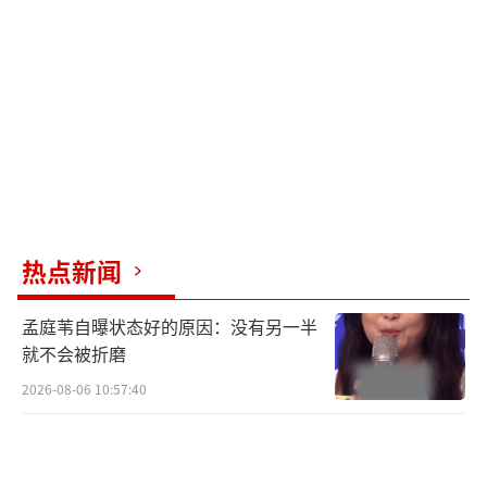
金价给未出阁的小侄女打个金锁，这一跌，那
块锁是不是就缩水了好几百块？心里真不是滋
味。”
这就是普通百姓最直观的感受。不管是家
里藏的真金实物，还是手机上买的纸黄金、纸
白银，这一波暴跌砸的都是辛苦攒下的血汗
钱。那么，好好的黄金怎么说跌就跌，而且跌
得这么凶呢？
热点新闻
这事儿得怪“美元”这个老大哥不仗义。
孟庭苇自曝状态好的原因：没有另一半
国际金价是用美元计价的。美元和黄金就像是
就不会被折磨
跷跷板的两头，这头起来，那头就得下去。最
2026-08-06 10:57:40
近美国那边真不消停，美联储官员喊话，说通
胀还没压下去，还得加息，还得保持高利率。