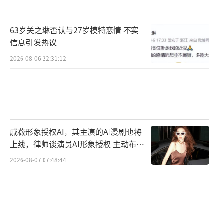
而是因为你的剧爆了，能带货了。所以当她生
日周官宣顶奢美妆挚友时，一点也不奇怪。代
63岁关之琳否认与27岁模特恋情 不实
购的朋友圈文案写得比谁都快：“王楚然同
信息引发热议
款！涂上你也能把前男友的葬礼走出戛纳红毯
2026-08-06 22:31:12
的感觉！”钱，才是最好的医美。
这套逻辑里，最关键的一环是她的核心粉
丝。如果说路人盘是股市里的散户，那么核心
粉丝就是持股不动的机构。在王楚然被全网黑
戚薇形象授权AI，其主演的AI漫剧也将
的时候，正是这群“机构”在托底。她们没有
上线，律师谈演员AI形象授权 主动布局
去网上撕X，而是把战斗力用在了更硬核的地
数字资产
2026-08-07 07:48:44
方。生日当天83城商圈大屏联动，应援周边秒
空，账目公开透明，利润捐给动保组织。这是
一份写给甲方的、带着KPI和完整交付报告的商
业计划书，展示偶像不仅有流量，还有能把流