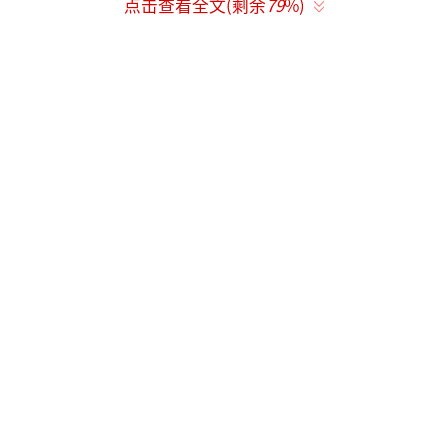
点击查看全文(剩余
79
%)
更成了年报，粉丝想看点新鲜物料，得去扒代
拍的图。当同期小花们在红毯上用高定礼服和
百万珠宝厮杀时，她打包进了《明月录》剧
组，一头扎进去就是四个月。朋友圈里发的是
针灸穴位图和凌晨四点的剧本围读。机场街拍
里，帽檐压到看不见脸，眼圈黑得像被什么东
方神秘力量吸干了精气。
评论区都在玩梗说她“状态不行”，实际
上这是在蓄力，把所有用来表演情绪的精力全
部回收到作品上。作品才是娱乐圈唯一的核武
器，是能够瞬间清洗掉所有负面舆论的强效去
污剂。当《柳舟记》上线时，许多人抱着“我
就看你怎么崩”的心态点进去。第一集那个乌