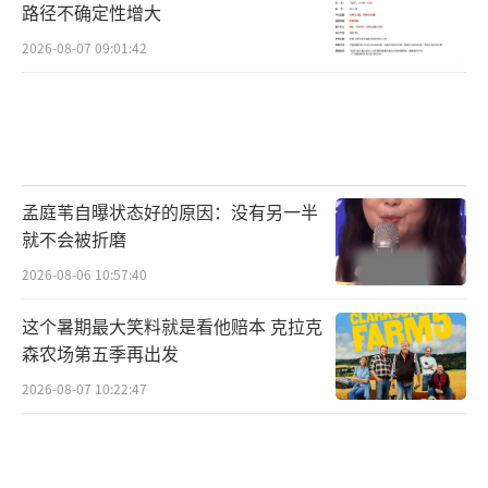
商业价值，昨天还在踩你的资本，明天就能把
路径不确定性增大
你捧上天。
2026-08-07 09:01:42
生日直播的最后，她对着镜头说“希望明
年大家聊角色不聊八卦”。这话很真诚，但也
很天真。在内娱这个大型修罗场里，八卦是永
恒的背景音，角色才是你活下去的血包。你能
孟庭苇自曝状态好的原因：没有另一半
做的，不是让背景音消失，而是确保自己手里
就不会被折磨
的血包足够多，足够厚。至于她能不能站稳顶
2026-08-06 10:57:40
流，未来不重要。在内娱这个大型赌场里，能
这个暑期最大笑料就是看他赔本 克拉克
赢下今晚，已经是一种了不起的奢侈。毕竟，
森农场第五季再出发
逆风翻盘的爽文，谁不爱看呢？尤其当这篇爽
2026-08-07 10:22:47
文的主角，用最笨拙也最聪明的方式，给了这
个浮躁的世界一记响亮的耳光。
（责任编辑：0882）