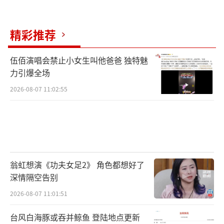
量变现的忠诚用户，并且群体形象正面，有社
会责任感。这套组合拳打下来，哪个品牌方看
精彩推荐
了不迷糊？
伍佰演唱会禁止小女生叫他爸爸 独特魅
回头看那张让她陷入深渊的“白眼”动
力引爆全场
图，反而觉得有点意思。在注意力稀缺的时
2026-08-07 11:02:55
代，最可怕的不是被黑，而是被遗忘。黑红本
质上是给你上了一个高风险的杠杆，赌的就是
你有没有能力用一个过硬的产品把这个杠杆的
风险端撬掉，只留下收益端。王楚然用27岁这
一年的经历，展示了如何在逆境中翻盘：闭嘴
翁虹想演《功夫女足2》 角色都想好了
深情隔空告别
比什么都强；把公关的钱拿去做产品；相信市
场的修复能力。观众的忘性比你想象得大，资
2026-08-07 11:01:51
本的记性比你想象得好。只要你能证明自己的
台风白海豚或吞并鲸鱼 登陆地点更新