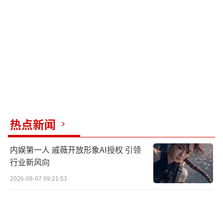
篷船掀帘子的镜头，怼着脸拍，没有八百层滤
镜，睫毛上挂着水珠，眼神里有故事。那一
刻，我意识到商业闭环已经形成。这部剧能
打，能把之前所有的负面流量转化成正向的讨
论度和商业价值。猫眼热度霸榜，收官时“王
楚然哭戏”直接冲到文娱榜第一。原声直出，
哭得鼻涕眼泪一把抓，毫无美女包袱。观众本
质上是消费者，他们只关心你提供的“产
热点新闻
品”值不值得他们花时间。你的剧好看，他们
内娱第一人 戚薇开放形象AI授权 引领
就愿意买单，顺便原谅你之前的“不懂事”。
行业新风向
品牌方比观众更现实。他们撤掉代言不是
2026-08-07 09:21:53
因为讨厌你，而是因为你的舆论风险太高。现
在他们排着队回来找你，也不是因为多爱你，