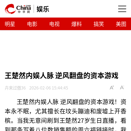
娱乐
明星
电影
电视
爆料
搞笑
美图
王楚然内娱人脉 逆风翻盘的资本游戏
卉来过傲36
2026-02-06 15:44:45
王楚然内娱人脉 逆风翻盘的资本游戏！资
本永不眠，尤其擅长在坟头蹦迪和废墟上开香
槟。当我无意间刷到王楚然27岁生日直播，看
到那条写着八位数销售额的周六福链接时，我