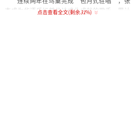
连续两年在鸟巢完成“包月式驻唱”，张
杰成为华语乐坛首位达成此成就的歌手，累计
点击查看全文(剩余
31
%)
鸟巢场次将刷新至37场，进一步巩固其“华语L
IVE王”的票房号召力。参考2025年成都站9场
35.7万票1分钟售罄的记录，粉丝们担忧12场仍
难以抢到票，呼吁增设场次。他们还期待复刻
宠粉福利，如定制周边、即兴清唱环节（如
《过云雨》），或延续成都站“5g纯金小北
币”等创意。
（责任编辑：0882）