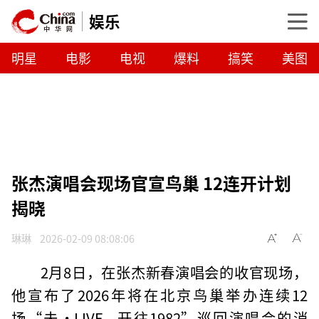
娱乐
明星
电影
电视
爆料
搞笑
美图
张杰演唱会现场官宣鸟巢 12连开计划
揭晓
琳琳
2026-02-09 08:08:06
2月8日，在张杰新春演唱会的收官现场，
他宣布了2026年将在北京鸟巢举办连续12
场“未·LIVE—开往1982”巡回演唱会的消