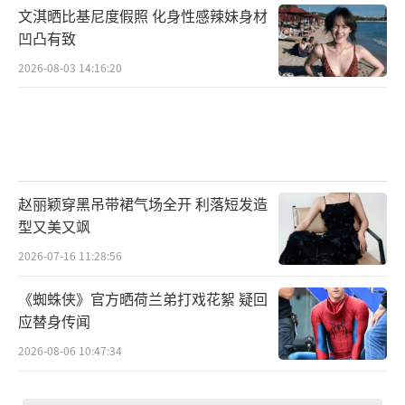
文淇晒比基尼度假照 化身性感辣妹身材
凹凸有致
2026-08-03 14:16:20
赵丽颖穿黑吊带裙气场全开 利落短发造
型又美又飒
2026-07-16 11:28:56
《蜘蛛侠》官方晒荷兰弟打戏花絮 疑回
应替身传闻
2026-08-06 10:47:34