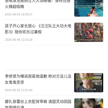
张萌泳池美照让人大饱眼福！身材性感
火辣超吸睛
2026-08-03 14:09:27
孩子开心家长放心 《汪汪队立大功大电
影3》陪你欢乐过暑假
2026-08-06 11:03:18
李修贤为嘲讽周星驰道歉 称对方没儿没
女鬼鬼祟祟
2026-08-05 12:01:44
娜扎穿蕾丝上衣配背带裤 清甜灵动田园
氛围感拉满