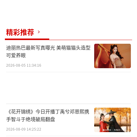
精彩推荐
迪丽热巴最新写真曝光 美萌猫猫头造型
可爱养眼
2026-08-05 11:34:16
《花开锦绣》今日开播丁禹兮邓恩熙携
手智斗于绝境破局翻盘
2026-08-09 14:25:22