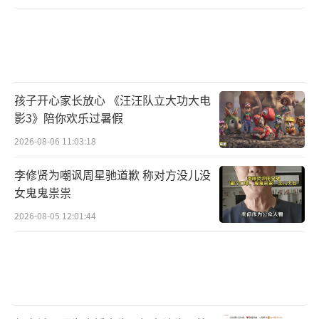
孩子开心家长放心 《汪汪队立大功大电
影3》陪你欢乐过暑假
2026-08-06 11:03:18
李修贤为嘲讽周星驰道歉 称对方没儿没
女鬼鬼祟祟
2026-08-05 12:01:44