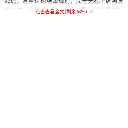
起居，甚至讨论结婚规划，完全无视正牌男友
的存在。对峙时，张艺凡为了删记录竟推倒7c
点击查看全文(剩余
54
%)
e，彻底让对方心死。
面对铺天盖地的质疑，张艺凡简短回应承
认隐瞒行为伤害了感情，但坚决否认“肉体背
叛”，只承认“精神越界”。这番避重就轻的
回应引发网友不满，许多人表示，刻意隐瞒的
暧昧早已是背叛，心虚删记录就是最好的证
明。
更戏剧性的是，演员张艺凡因同名惨遭误
伤，社交平台评论区一度沦陷。好在网友及时
澄清两者身份差异，明确演员张艺凡近期专注
事业，并无情感争议，才平息了这场乌龙。还