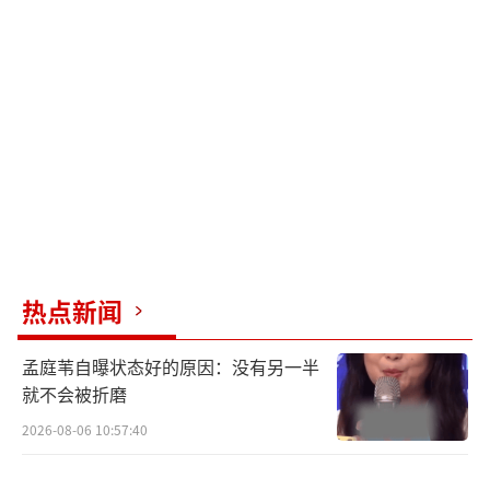
有网友爆料张艺凡并非首次出轨，但此类说法
暂无实锤佐证。
网红靠“甜蜜人设”吸粉涨流，一旦人设
与现实脱节，必然遭遇舆论反噬。这场事件不
仅是一场情感闹剧，更引发大众对“精神出轨
是否算背叛”的讨论。无论真相如何，坦诚与
尊重才是亲密关系的基石。目前，张艺凡仍未
对衍生爆料做出回应，事件后续值得关注。
（责
热点新闻
任编辑：0882）
孟庭苇自曝状态好的原因：没有另一半
就不会被折磨
2026-08-06 10:57:40