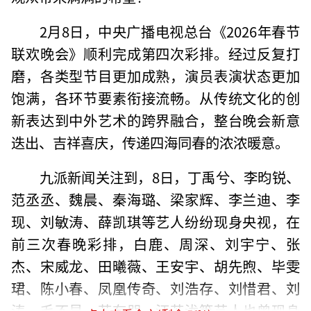
2月8日，中央广播电视总台《2026年春节
联欢晚会》顺利完成第四次彩排。经过反复打
磨，各类型节目更加成熟，演员表演状态更加
饱满，各环节要素衔接流畅。从传统文化的创
新表达到中外艺术的跨界融合，整台晚会新意
迭出、吉祥喜庆，传递四海同春的浓浓暖意。
九派新闻关注到，8日，丁禹兮、李昀锐、
范丞丞、魏晨、秦海璐、梁家辉、李兰迪、李
现、刘敏涛、薛凯琪等艺人纷纷现身央视，在
前三次春晚彩排，白鹿、周深、刘宇宁、张
杰、宋威龙、田曦薇、王安宇、胡先煦、毕雯
珺、陈小春、凤凰传奇、刘浩存、刘惜君、刘
涛、毛不易、苏有朋、汪苏泷等艺人也曾现身