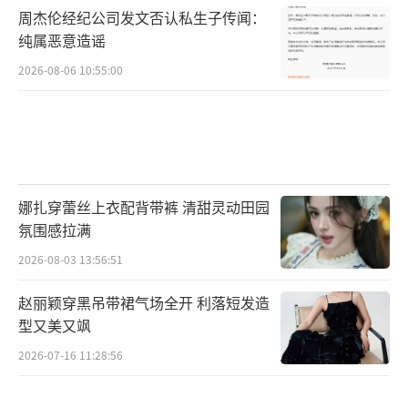
周杰伦经纪公司发文否认私生子传闻：
纯属恶意造谣
2026-08-06 10:55:00
娜扎穿蕾丝上衣配背带裤 清甜灵动田园
氛围感拉满
2026-08-03 13:56:51
赵丽颖穿黑吊带裙气场全开 利落短发造
型又美又飒
2026-07-16 11:28:56