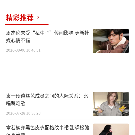
精彩推荐
周杰伦未受“私生子”传闻影响 更新社
媒心情不错
2026-08-06 10:46:31
袁一琦谈丝芭成员之间的人际关系：比
唱跳难熬
2026-07-28 10:58:28
章若楠穿黑色皮衣配格纹半裙 甜飒松弛
温柔治愈