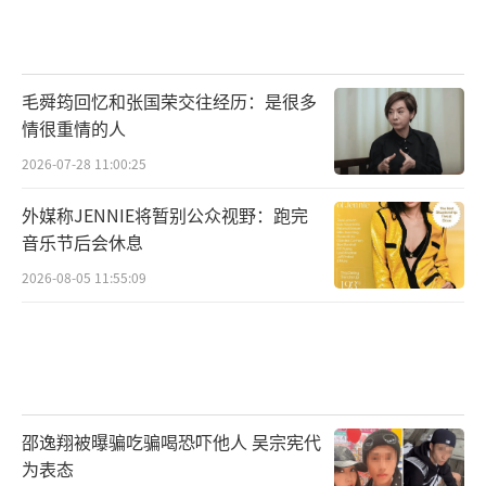
毛舜筠回忆和张国荣交往经历：是很多
情很重情的人
2026-07-28 11:00:25
外媒称JENNIE将暂别公众视野：跑完
音乐节后会休息
2026-08-05 11:55:09
邵逸翔被曝骗吃骗喝恐吓他人 吴宗宪代
为表态