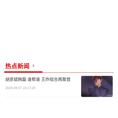
演员刘涛则称今年是第九次登上春晚，这
次节目很有氛围感，让所有人参与、很有意
义，因为正逢马年，自己也属马，所以看到所
有吉祥物的时候都感觉很喜庆，“也祝福大家
马到成功、一马当先、新年快乐”。
（责任编辑：0882）
热点新闻
胡彦斌韩磊 谁帮谁 王炸组合再聚首
2026-08-07 22:17:20