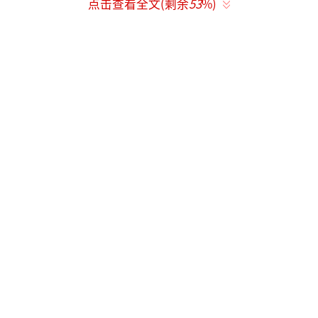
点击查看全文(剩余
53
%)
央视。
如果节目确定，刘敏涛、田曦薇、李昀
锐、李兰迪等人都将首登春晚。
根据央视频，在彩排现场探班时，演员刘
敏涛谈到第一次登上春晚舞台的感受，称其觉
得春晚舞台很大，节目都是给大家温暖、希
望、新生、生机勃勃的。
演员热依扎提到，自己接到春晚邀约后感
到一种责任，进行了一番健康的减肥，期望给
大家带来一种眼前一亮、有期盼的感觉，本次
节目非常清新，让大家能看到对新年的期盼。