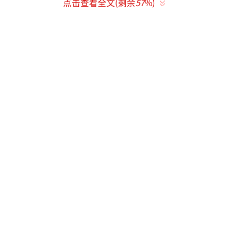
点击查看全文(剩余
57
%)
被喻为消化道疾病的"警报器"，80%的结
直肠癌患者呈现便潜血阳性。除癌症外，还能
筛查肠炎、寄生虫感染、消化道出血等隐患。
需注意：检查前3天避免食用动物内脏、红肉及
维生素C，以防假阴性结果干扰判断。
心电图检查
无创快捷，可早期识别心肌缺血、心律失
常甚至心梗前兆。静态心电图仅需几分钟，但
可能漏诊间歇性病变（如阵发性房颤），持续
胸闷心悸者建议加做24小时动态监测。
妇科检查（含TCT/HPV）
隐蔽性疾病的高效筛查手段，通过视诊、