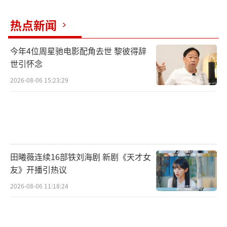
触诊及分泌物采样，能发现阴道炎、宫颈病变
热点新闻
等。30岁以上女性建议采用HPV+TCT联合检
测，双阴性者可3-5年复查，若HPV16/18阳性
今年4位周星驰电影配角去世 黎彼得辞
需1-2年复查+阴道镜评估。
世引怀念
2026-08-06 15:23:29
乳房触诊
专业手法比自检更精准，可判断乳腺包块
硬度、活动度及压痛情况，弥补超声盲区。45
岁后建议结合钼靶检查，尤其对致密型乳腺
田曦薇连续16部铁刘海剧 新剧《天才女
需"触诊+超声+钼靶"三联合筛查。
（责任编辑：zx0
友》开播引热议
176）
2026-08-06 11:18:24