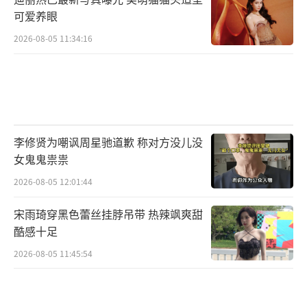
可爱养眼
2026-08-05 11:34:16
李修贤为嘲讽周星驰道歉 称对方没儿没
女鬼鬼祟祟
2026-08-05 12:01:44
宋雨琦穿黑色蕾丝挂脖吊带 热辣飒爽甜
酷感十足
2026-08-05 11:45:54