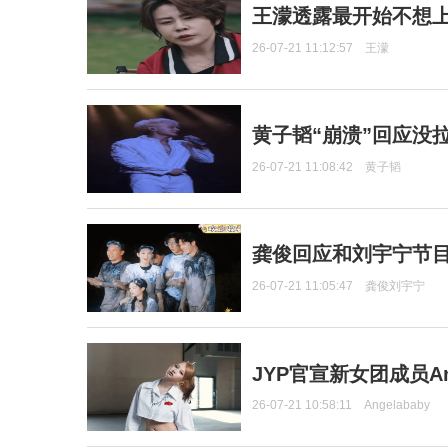
王濛透露最开始不想上
26-07-21 11:12:57
王濛
黄子韬“崩溃”回应没
26-07-21 11:08:42
黄子韬
龚俊回应和刘宇宁节
26-07-21 11:05:47
龚俊刘宇宁
JYP官宣新女团成员Ang
26-07-21 10:58:11
Angelababy