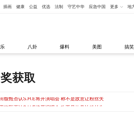
插画
健康
公益
优选
法制
守艺中华
应急中国
更多
地
乐
八卦
爆料
美图
搞笑
抽奖获取
田馥甄否认S.H.E将开演唱会 称不是故意让粉丝失
望
田馥甄否认S.H.E将开演唱会 称不是故意让粉丝失
11:08
望
11:08