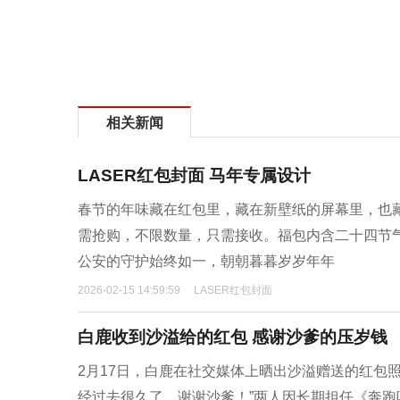
相关新闻
LASER红包封面 马年专属设计
春节的年味藏在红包里，藏在新壁纸的屏幕里，也
需抢购，不限数量，只需接收。福包内含二十四节
公安的守护始终如一，朝朝暮暮岁岁年年
2026-02-15 14:59:59
LASER红包封面
白鹿收到沙溢给的红包 感谢沙爹的压岁钱
2月17日，白鹿在社交媒体上晒出沙溢赠送的红包
经过去很久了，谢谢沙爹！”两人因长期担任《奔