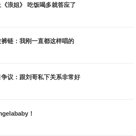
《浪姐》 吃饭喝多就答应了
拉裤链：我刚一直都这样唱的
目争议：跟刘哥私下关系非常好
elababy！