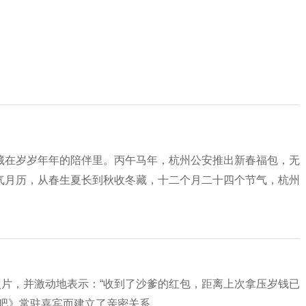
藏在岁岁年年的陪伴里。丙午马年，杭州公安推出新春福包，无
气月历，从春生夏长到秋收冬藏，十二个月二十四个节气，杭州
照片，并激动地表示：“收到了沙爹的红包，距离上次拿压岁钱已
跑吧》常驻嘉宾而建立了亲密关系