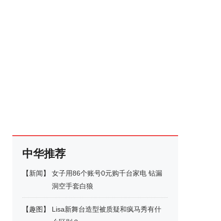
中华推荐
【
新闻
】
女子用86个账号0元购千台家电 钻漏
洞空手套白狼
【
趣图
】
Lisa新舞台造型被质疑和疯马秀有什