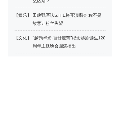
么区别？
【
娱乐
】
田馥甄否认S.H.E将开演唱会 称不是
故意让粉丝失望
【
文化
】
“越韵华光·百廿流芳”纪念越剧诞生120
周年主题晚会圆满播出