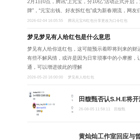
2月1日0点，腾讯“上元宝，分10亿”活动正式开启
牌”，“元宝出钱、好友拆红包”成为新春潮流，网友们
2026-02-04 16:05:55
腾讯元宝AI红包分享更改为口令红包
梦见梦见有人给红包是什么意思
梦见有人给你送红包，这可能预示着即将到来的财
有些不解风情，或许是因为日常琐事中的小摩擦，
通，可以增进彼此的理解
2026-05-20 16:00:00
梦见有人给红包
田馥甄否认S.H.E将
26-08-05 11:58:11
田馥甄
黄灿灿工作室回应与